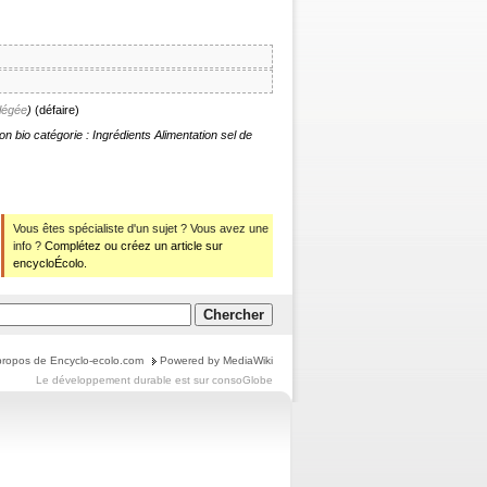
llégée
)
(
défaire
)
ion bio
catégorie : Ingrédients Alimentation
sel de
Vous êtes spécialiste d'un sujet ? Vous avez une
info ?
Complétez ou créez un article sur
encycloÉcolo.
propos de Encyclo-ecolo.com
Powered by MediaWiki
Le
développement durable
est sur
consoGlobe