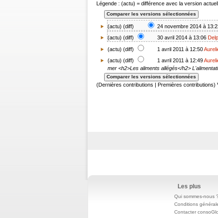
Légende : (actu) = différence avec la version actuell
(actu) (
diff
)
24 novembre 2014 à 13:2
(
actu
) (
diff
)
30 avril 2014 à 13:06
Delp
(
actu
) (
diff
)
1 avril 2011 à 12:50
Aurel
(
actu
) (diff)
1 avril 2011 à 12:49
Aurel
mer
<h2>Les aliments allégés</h2> L'alimentatio
(Dernières contributions | Premières contributions) 
Les plus
Qui sommes-nous 
Conditions général
Contacter consoGl