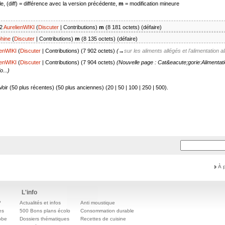
e, (diff) = différence avec la version précédente,
m
= modification mineure
2
AurelienWIKI
(
Discuter
|
Contributions
)
m
(8 181 octets)
(
défaire
)
hine
(
Discuter
|
Contributions
)
m
(8 135 octets)
(
défaire
)
ienWIKI
(
Discuter
|
Contributions
)
(7 902 octets)
(
→
sur les aliments allégés et l'alimentation a
ienWIKI
(
Discuter
|
Contributions
)
(7 904 octets)
(Nouvelle page : Cat&eacute;gorie:Alimentat
...)
Voir (50 plus récentes) (50 plus anciennes) (
20
|
50
|
100
|
250
|
500
).
À 
L'info
?
Actualités et infos
Anti moustique
es
500 Bons plans écolo
Consommation durable
obe
Dossiers thématiques
Recettes de cuisine