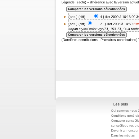
Légende : (actu) = différence avec la version actuell
(actu) (
diff
)
4 juillet 2009 à 10:13
90.3
(
actu
) (diff)
21 juillet 2008 à 14:59
Elw
<span style="color: rgb(51, 153, 51);"> la rech
(Dernières contributions | Premières contributions) 
Les plus
Qui sommes-nous 
Conditions général
Contacter consoGl
consoGlobe recrut
Devenir annonceur
Dans les médias