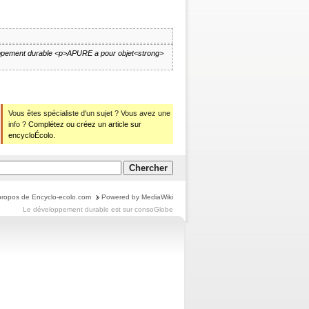
oppement durable
<p>APURE a pour objet<strong>
Vous êtes spécialiste d'un sujet ? Vous avez une
info ?
Complétez ou créez un article sur
encycloÉcolo.
propos de Encyclo-ecolo.com
Powered by MediaWiki
Le
développement durable
est sur
consoGlobe