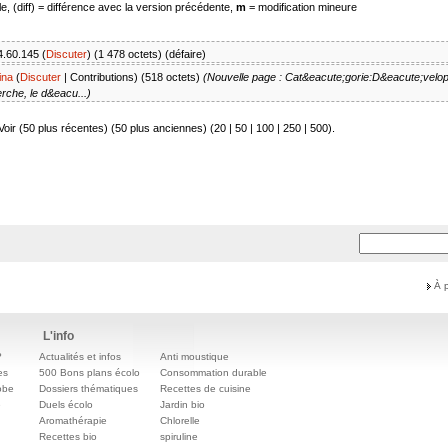
e, (diff) = différence avec la version précédente,
m
= modification mineure
4.60.145
(
Discuter
)
(1 478 octets)
(
défaire
)
ina
(
Discuter
|
Contributions
)
(518 octets)
(Nouvelle page : Cat&eacute;gorie:D&eacute;vel
erche, le d&eacu...)
Voir (50 plus récentes) (50 plus anciennes) (
20
|
50
|
100
|
250
|
500
).
À 
L'info
?
Actualités et infos
Anti moustique
es
500 Bons plans écolo
Consommation durable
obe
Dossiers thématiques
Recettes de cuisine
e
Duels écolo
Jardin bio
Aromathérapie
Chlorelle
Recettes bio
spiruline