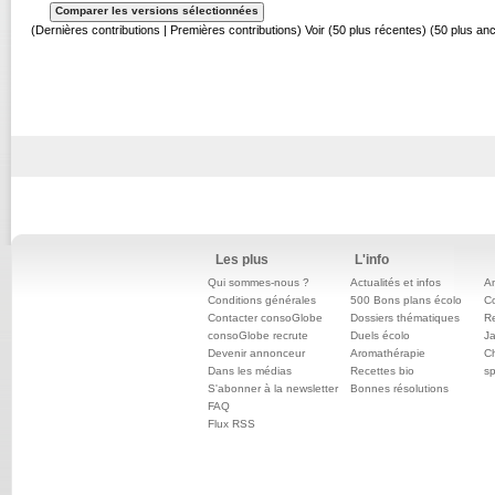
(Dernières contributions | Premières contributions) Voir (50 plus récentes) (50 plus an
Les plus
L'info
Qui sommes-nous ?
Actualités et infos
An
Conditions générales
500 Bons plans écolo
C
Contacter consoGlobe
Dossiers thématiques
Re
consoGlobe recrute
Duels écolo
Ja
Devenir annonceur
Aromathérapie
Ch
Dans les médias
Recettes bio
sp
S'abonner à la newsletter
Bonnes résolutions
FAQ
Flux RSS