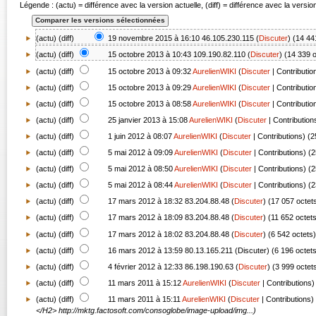
Légende : (actu) = différence avec la version actuelle, (diff) = différence avec la versi
(actu) (
diff
)
19 novembre 2015 à 16:10
46.105.230.115
(
Discuter
)
(14 44
(
actu
) (
diff
)
15 octobre 2013 à 10:43
109.190.82.110
(
Discuter
)
(14 339 o
(
actu
) (
diff
)
15 octobre 2013 à 09:32
AurelienWIKI
(
Discuter
|
Contributio
(
actu
) (
diff
)
15 octobre 2013 à 09:29
AurelienWIKI
(
Discuter
|
Contributio
(
actu
) (
diff
)
15 octobre 2013 à 08:58
AurelienWIKI
(
Discuter
|
Contributio
(
actu
) (
diff
)
25 janvier 2013 à 15:08
AurelienWIKI
(
Discuter
|
Contribution
(
actu
) (
diff
)
1 juin 2012 à 08:07
AurelienWIKI
(
Discuter
|
Contributions
)
(2
(
actu
) (
diff
)
5 mai 2012 à 09:09
AurelienWIKI
(
Discuter
|
Contributions
)
(2
(
actu
) (
diff
)
5 mai 2012 à 08:50
AurelienWIKI
(
Discuter
|
Contributions
)
(2
(
actu
) (
diff
)
5 mai 2012 à 08:44
AurelienWIKI
(
Discuter
|
Contributions
)
(2
(
actu
) (
diff
)
17 mars 2012 à 18:32
83.204.88.48
(
Discuter
)
(17 057 octet
(
actu
) (
diff
)
17 mars 2012 à 18:09
83.204.88.48
(
Discuter
)
(11 652 octet
(
actu
) (
diff
)
17 mars 2012 à 18:02
83.204.88.48
(
Discuter
)
(6 542 octets)
(
actu
) (
diff
)
16 mars 2012 à 13:59
80.13.165.211
(
Discuter
)
(6 196 octet
(
actu
) (
diff
)
4 février 2012 à 12:33
86.198.190.63
(
Discuter
)
(3 999 octet
(
actu
) (
diff
)
11 mars 2011 à 15:12
AurelienWIKI
(
Discuter
|
Contributions
)
(
actu
) (diff)
11 mars 2011 à 15:11
AurelienWIKI
(
Discuter
|
Contributions
)
</H2> http://mktg.factosoft.com/consoglobe/image-upload/img...)