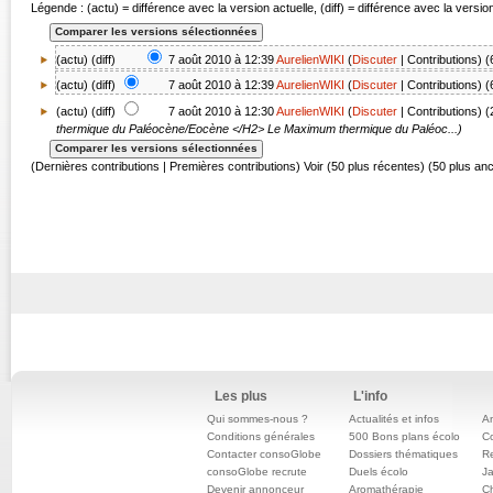
Légende : (actu) = différence avec la version actuelle, (diff) = différence avec la versi
(actu) (
diff
)
7 août 2010 à 12:39
AurelienWIKI
(
Discuter
|
Contributions
)
(
(
actu
) (
diff
)
7 août 2010 à 12:39
AurelienWIKI
(
Discuter
|
Contributions
)
(
(
actu
) (diff)
7 août 2010 à 12:30
AurelienWIKI
(
Discuter
|
Contributions
)
(
thermique du Paléocène/Eocène </H2> Le Maximum thermique du Paléoc...)
(Dernières contributions | Premières contributions) Voir (50 plus récentes) (50 plus an
Les plus
L'info
Qui sommes-nous ?
Actualités et infos
An
Conditions générales
500 Bons plans écolo
C
Contacter consoGlobe
Dossiers thématiques
Re
consoGlobe recrute
Duels écolo
Ja
Devenir annonceur
Aromathérapie
Ch