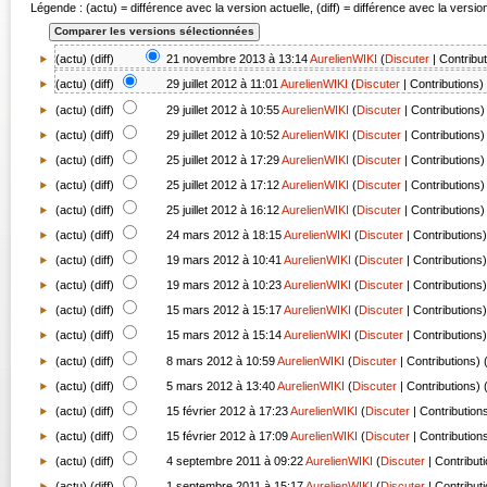
Légende : (actu) = différence avec la version actuelle, (diff) = différence avec la versi
(actu) (
diff
)
21 novembre 2013 à 13:14
AurelienWIKI
(
Discuter
|
Contribu
(
actu
) (
diff
)
29 juillet 2012 à 11:01
AurelienWIKI
(
Discuter
|
Contributions
)
(
actu
) (
diff
)
29 juillet 2012 à 10:55
AurelienWIKI
(
Discuter
|
Contributions
)
(
actu
) (
diff
)
29 juillet 2012 à 10:52
AurelienWIKI
(
Discuter
|
Contributions
)
(
actu
) (
diff
)
25 juillet 2012 à 17:29
AurelienWIKI
(
Discuter
|
Contributions
)
(
actu
) (
diff
)
25 juillet 2012 à 17:12
AurelienWIKI
(
Discuter
|
Contributions
)
(
actu
) (
diff
)
25 juillet 2012 à 16:12
AurelienWIKI
(
Discuter
|
Contributions
)
(
actu
) (
diff
)
24 mars 2012 à 18:15
AurelienWIKI
(
Discuter
|
Contributions
)
(
actu
) (
diff
)
19 mars 2012 à 10:41
AurelienWIKI
(
Discuter
|
Contributions
)
(
actu
) (
diff
)
19 mars 2012 à 10:23
AurelienWIKI
(
Discuter
|
Contributions
)
(
actu
) (
diff
)
15 mars 2012 à 15:17
AurelienWIKI
(
Discuter
|
Contributions
)
(
actu
) (
diff
)
15 mars 2012 à 15:14
AurelienWIKI
(
Discuter
|
Contributions
)
(
actu
) (
diff
)
8 mars 2012 à 10:59
AurelienWIKI
(
Discuter
|
Contributions
)
(
actu
) (
diff
)
5 mars 2012 à 13:40
AurelienWIKI
(
Discuter
|
Contributions
)
(
actu
) (
diff
)
15 février 2012 à 17:23
AurelienWIKI
(
Discuter
|
Contribution
(
actu
) (
diff
)
15 février 2012 à 17:09
AurelienWIKI
(
Discuter
|
Contribution
(
actu
) (
diff
)
4 septembre 2011 à 09:22
AurelienWIKI
(
Discuter
|
Contribut
(
actu
) (
diff
)
1 septembre 2011 à 15:17
AurelienWIKI
(
Discuter
|
Contribut