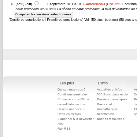
(
actu
) (diff)
1 septembre 2011 à 10:02
AurelienWIKI
(
Discuter
|
Contribut
eaux profondes </h2> <h3> La pêche en eaux profondes, la plus dévastatrice de to
(Dernières contributions | Premières contributions) Voir (50 plus récentes) (50 plus an
Les plus
L'info
Qui sommes-nous ?
Actualités et infos
An
Conditions générales
500 Bons plans écolo
C
Contacter consoGlobe
Dossiers thématiques
Re
consoGlobe recrute
Duels écolo
Ja
Devenir annonceur
Aromathérapie
Ch
Dans les médias
Recettes bio
sp
S'abonner à la newsletter
Bonnes résolutions
FAQ
Flux RSS