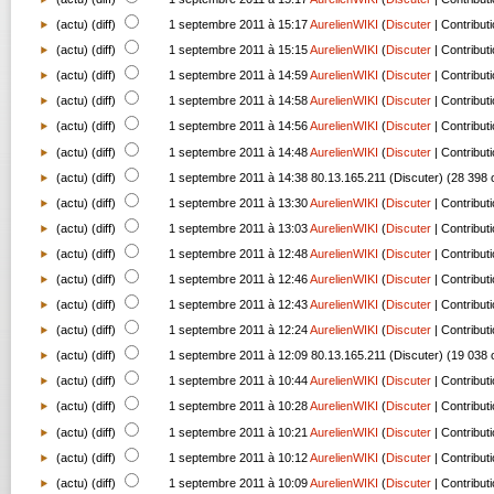
(
actu
) (
diff
)
1 septembre 2011 à 15:17
AurelienWIKI
(
Discuter
|
Contribut
(
actu
) (
diff
)
1 septembre 2011 à 15:15
AurelienWIKI
(
Discuter
|
Contribut
(
actu
) (
diff
)
1 septembre 2011 à 14:59
AurelienWIKI
(
Discuter
|
Contribut
(
actu
) (
diff
)
1 septembre 2011 à 14:58
AurelienWIKI
(
Discuter
|
Contribut
(
actu
) (
diff
)
1 septembre 2011 à 14:56
AurelienWIKI
(
Discuter
|
Contribut
(
actu
) (
diff
)
1 septembre 2011 à 14:48
AurelienWIKI
(
Discuter
|
Contribut
(
actu
) (
diff
)
1 septembre 2011 à 14:38
80.13.165.211
(
Discuter
)
(28 398 
(
actu
) (
diff
)
1 septembre 2011 à 13:30
AurelienWIKI
(
Discuter
|
Contribut
(
actu
) (
diff
)
1 septembre 2011 à 13:03
AurelienWIKI
(
Discuter
|
Contribut
(
actu
) (
diff
)
1 septembre 2011 à 12:48
AurelienWIKI
(
Discuter
|
Contribut
(
actu
) (
diff
)
1 septembre 2011 à 12:46
AurelienWIKI
(
Discuter
|
Contribut
(
actu
) (
diff
)
1 septembre 2011 à 12:43
AurelienWIKI
(
Discuter
|
Contribut
(
actu
) (
diff
)
1 septembre 2011 à 12:24
AurelienWIKI
(
Discuter
|
Contribut
(
actu
) (
diff
)
1 septembre 2011 à 12:09
80.13.165.211
(
Discuter
)
(19 038 
(
actu
) (
diff
)
1 septembre 2011 à 10:44
AurelienWIKI
(
Discuter
|
Contribut
(
actu
) (
diff
)
1 septembre 2011 à 10:28
AurelienWIKI
(
Discuter
|
Contribut
(
actu
) (
diff
)
1 septembre 2011 à 10:21
AurelienWIKI
(
Discuter
|
Contribut
(
actu
) (
diff
)
1 septembre 2011 à 10:12
AurelienWIKI
(
Discuter
|
Contribut
(
actu
) (
diff
)
1 septembre 2011 à 10:09
AurelienWIKI
(
Discuter
|
Contribut