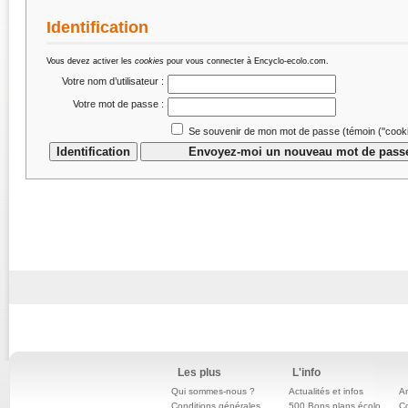
Identification
Vous devez activer les
cookies
pour vous connecter à Encyclo-ecolo.com.
Votre nom d’utilisateur :
Votre mot de passe :
Se souvenir de mon mot de passe (témoin (''cookie
Les plus
L'info
Qui sommes-nous ?
Actualités et infos
An
Conditions générales
500 Bons plans écolo
C