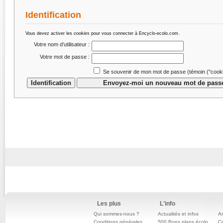
Identification
Vous devez activer les
cookies
pour vous connecter à Encyclo-ecolo.com.
Votre nom d’utilisateur :
Votre mot de passe :
Se souvenir de mon mot de passe (témoin (''cookie
Les plus
L'info
Qui sommes-nous ?
Actualités et infos
An
Conditions générales
500 Bons plans écolo
C