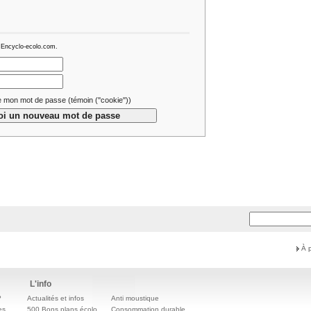
 Encyclo-ecolo.com.
 mon mot de passe (témoin (''cookie''))
À 
L'info
?
Actualités et infos
Anti moustique
es
500 Bons plans écolo
Consommation durable