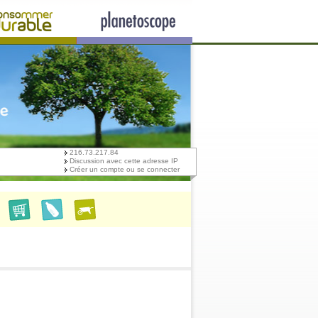
216.73.217.84
Discussion avec cette adresse IP
Créer un compte ou se connecter