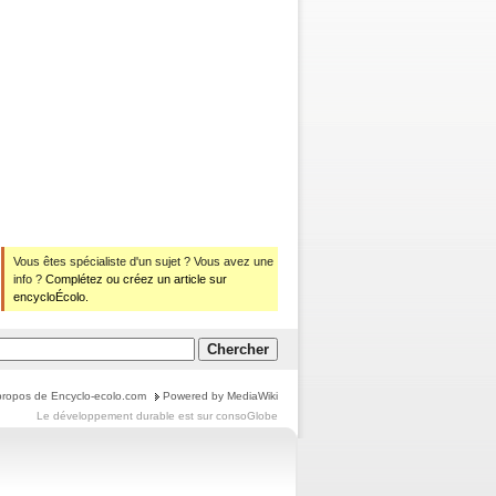
Vous êtes spécialiste d'un sujet ? Vous avez une
info ?
Complétez ou créez un article sur
encycloÉcolo.
propos de Encyclo-ecolo.com
Powered by MediaWiki
Le
développement durable
est sur
consoGlobe