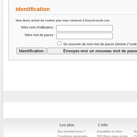
Identification
Vous devez activer les
cookies
pour vous connecter à Encyclo-ecolo.com.
Votre nom d’utilisateur :
Votre mot de passe :
Se souvenir de mon mot de passe (témoin (''cookie
Les plus
L'info
Qui sommes-nous ?
Actualités et infos
An
Conditions générales
500 Bons plans écolo
C