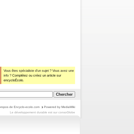
Vous êtes spécialiste d'un sujet ? Vous avez une
info ?
Complétez ou créez un article sur
encycloÉcolo.
propos de Encyclo-ecolo.com
Powered by MediaWiki
Le
développement durable
est sur
consoGlobe