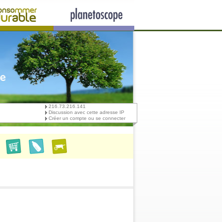
216.73.216.141
Discussion avec cette adresse IP
Créer un compte ou se connecter