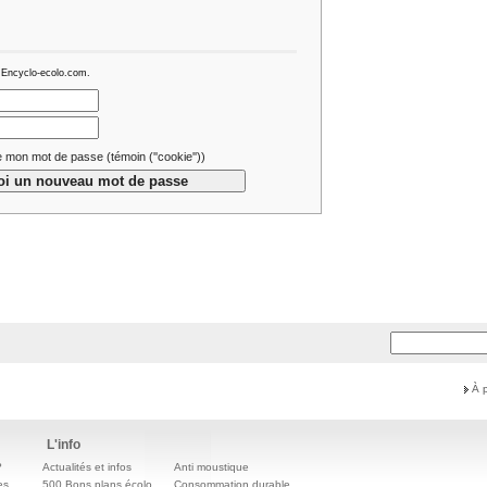
 Encyclo-ecolo.com.
 mon mot de passe (témoin (''cookie''))
À 
L'info
?
Actualités et infos
Anti moustique
es
500 Bons plans écolo
Consommation durable