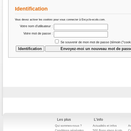
Identification
Vous devez activer les
cookies
pour vous connecter à Encyclo-ecolo.com.
Votre nom d’utilisateur :
Votre mot de passe :
Se souvenir de mon mot de passe (témoin (''cookie
Les plus
L'info
Qui sommes-nous ?
Actualités et infos
An
Conditions générales
500 Bons plans écolo
C