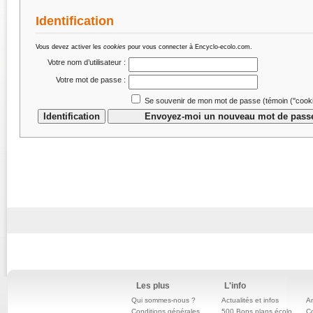
Identification
Vous devez activer les
cookies
pour vous connecter à Encyclo-ecolo.com.
Votre nom d’utilisateur :
Votre mot de passe :
Se souvenir de mon mot de passe (témoin (''cookie
Les plus
L'info
Qui sommes-nous ?
Actualités et infos
An
Conditions générales
500 Bons plans écolo
C