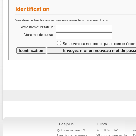
Identification
Vous devez activer les
cookies
pour vous connecter à Encyclo-ecolo.com.
Votre nom d’utilisateur :
Votre mot de passe :
Se souvenir de mon mot de passe (témoin (''cookie
Les plus
L'info
Qui sommes-nous ?
Actualités et infos
An
Conditions générales
500 Bons plans écolo
C