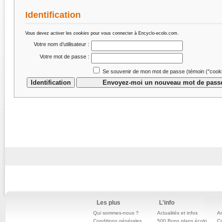
Identification
Vous devez activer les
cookies
pour vous connecter à Encyclo-ecolo.com.
Votre nom d’utilisateur :
Votre mot de passe :
Se souvenir de mon mot de passe (témoin (''cookie
Les plus
L'info
Qui sommes-nous ?
Actualités et infos
An
Conditions générales
500 Bons plans écolo
C