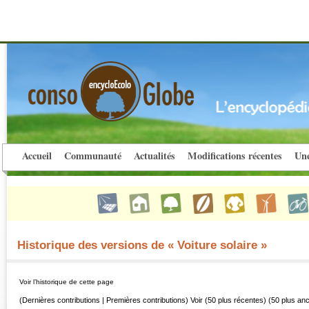
Accueil
Communauté
Actualités
Modifications récentes
Une
Historique des versions de « Voiture solaire »
Voir l’historique de cette page
(Dernières contributions | Premières contributions) Voir (50 plus récentes) (50 plus an