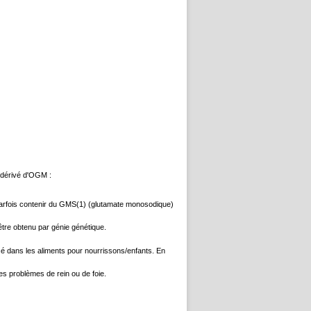
i dérivé d'OGM :
ut parfois contenir du GMS(1) (glutamate monosodique)
 être obtenu par génie génétique.
ilisé dans les aliments pour nourrissons/enfants. En
es problèmes de rein ou de foie.