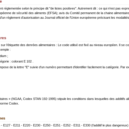
e
ment réglementée selon le principe dit "de listes positives". Autrement dit : ce qui n'est pas exp
 européenne de sécurité des aliments (EFSA); avis du Comité permanent de la chaine alimentai
d'un règlement d'autorisation au Journal officiel de l'Union européenne précisant les modalité
ires
sur l'étiquette des denrées alimentaires : Le code utilisé est fixé au niveau européen. Il se c
xemple :
dium ;
égorie : colorant E 102 .
mpose de la lettre "E" suivie d'un numéro permettant d'identifier facilement la catégorie. Par e
aires » (NGAA, Codex STAN 192-1995) stipule les conditions dans lesquelles des additifs ali
e norme Codex.
nes
 - E127 - E211 - E220 - E230 - E250 - E251 - E252 - E311 - E330 (l'additif le plus dangereux)