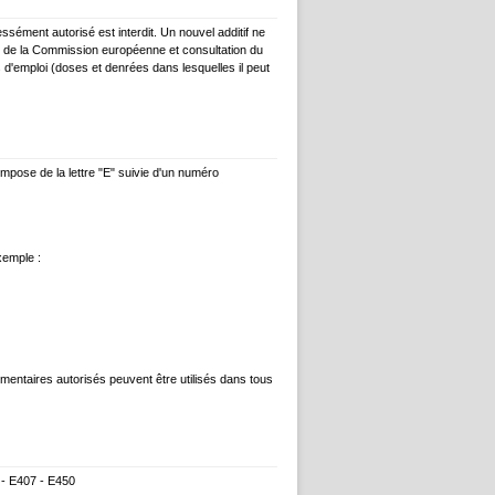
ressément autorisé est interdit. Un nouvel additif ne
re de la Commission européenne et consultation du
s d'emploi (doses et denrées dans lesquelles il peut
ompose de la lettre "E" suivie d'un numéro
xemple :
mentaires autorisés peuvent être utilisés dans tous
 - E407 - E450