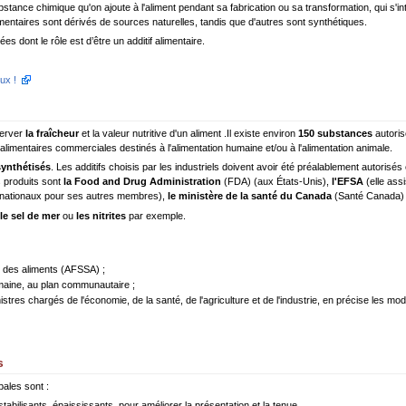
bstance chimique qu'on ajoute à l'aliment pendant sa fabrication ou sa transformation, qui s'int
imentaires sont dérivés de sources naturelles, tandis que d'autres sont synthétiques.
ées dont le rôle est d’être un additif alimentaire.
ux !
erver
la fraîcheur
et la valeur nutritive d'un aliment .Il existe environ
150 substances
autoris
limentaires commerciales destinés à l'alimentation humaine et/ou à l'alimentation animale.
synthétisés
. Les additifs choisis par les industriels doivent avoir été préalablement autorisés et
 produits sont
la Food and Drug Administration
(FDA) (aux États-Unis),
l'EFSA
(elle ass
 nationaux pour ses autres membres),
le ministère de la santé du Canada
(Santé Canada) 
le sel de mer
ou
les nitrites
par exemple.
e des aliments (AFSSA) ;
umaine, au plan communautaire ;
istres chargés de l'économie, de la santé, de l'agriculture et de l'industrie, en précise les mod
s
ipales sont :
 stabilisants, épaississants, pour améliorer la présentation et la tenue