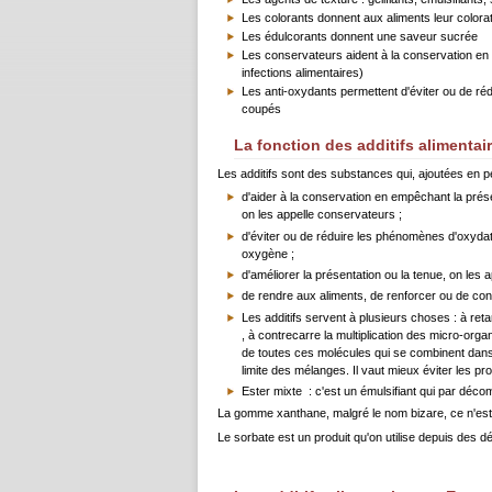
Les colorants donnent aux aliments leur colorat
Les édulcorants donnent une saveur sucrée
Les conservateurs aident à la conservation en
infections alimentaires)
Les anti-oxydants permettent d'éviter ou de ré
coupés
La fonction des additifs alimentai
Les additifs sont des substances qui, ajoutées en p
d'aider à la conservation en empêchant la prés
on les appelle conservateurs ;
d'éviter ou de réduire les phénomènes d'oxydat
oxygène ;
d'améliorer la présentation ou la tenue, on les ap
de rendre aux aliments, de renforcer ou de conf
Les additifs servent à plusieurs choses : à reta
, à contrecarre la multiplication des micro-org
de toutes ces molécules qui se combinent dans 
limite des mélanges. Il vaut mieux éviter les pro
Ester mixte : c'est un émulsifiant qui par décom
La gomme xanthane, malgré le nom bizare, ce n'est q
Le sorbate est un produit qu'on utilise depuis des dé