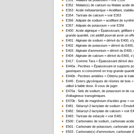
E352 : Malate(s) de calcium ou Malate acide de
E353 : Acide métatartarique = Acidifiant, stabilis
E354 : Tartrate de calcium = voir E353
E356 : Adipate de sodium = acidifiant de synthè
E357 : Adipate de potassium = voir E356
E400 : Acide alginique = Épaississant, gélifian
grande quantité, cet additif pourrait avoir un eff
E401 : Alginate de sodium = dérivé du E400, s'y
E402 : Alginate de potassium = dérivé du E400, 
E403 : Alginate d'ammonium = dérivé du E400, s
E404 : Alginate de calcium = dérivé du E400, s'
E417 : Gomme Tara = Épaississant dérivé des gra
E440a : Pectines = Épaississant et supports pou
gastriques si consommé en trop grande quanti
E440b : Pectines amidées = Obtenu par le trai
E445 : Esters glycériques de résines de bois =
utilisé à faible dose. À vous de juger.
E470a : Sels de sodium, de potassium et de calc
d'oléagineux transgéniques.
E470b : Sels de magnésium d'acides gras = voir 
E481 : Stéaroyl-2-lactylate de sodium = Émulsif
E482 : Stéaroyl-2-lactylate de calcium = voir E
E483 : Tartrate de stéaryle = voir E481
E500 : Carbonates de sodium, carbonate acide d
E501 : Carbonate de potassium, carbonate acide 
E503 : Carbonate(s) d'ammonium, carbonate d'ac