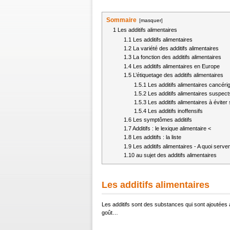
Sommaire
[
masquer
]
1
Les additifs alimentaires
1.1
Les additifs alimentaires
1.2
La variété des additifs alimentaires
1.3
La fonction des additifs alimentaires
1.4
Les additifs alimentaires en Europe
1.5
L’étiquetage des additifs alimentaires
1.5.1
Les additifs alimentaires cancér
1.5.2
Les additifs alimentaires suspect
1.5.3
Les additifs alimentaires à éviter 
1.5.4
Les additifs inoffensifs
1.6
Les symptômes additifs
1.7
Additifs : le lexique alimentaire <
1.8
Les additifs : la liste
1.9
Les additifs alimentaires - A quoi serven
1.10
au sujet des additifs alimentaires
Les additifs alimentaires
Les additifs sont des substances qui sont ajoutées 
goût…