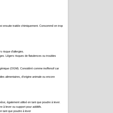
e est ensuite traitée chimiquement. Consommé en trop
 risque d'allergies.
ges. Légers risques de flatulences ou troubles
ansgénique (OGM). Considéré comme inoffensif car
les alimentaires, d'origine animale ou encore
se, également utilisé en tant que poudre à lever.
e à lever ou support pour additifs.
n tant que poudre à lever