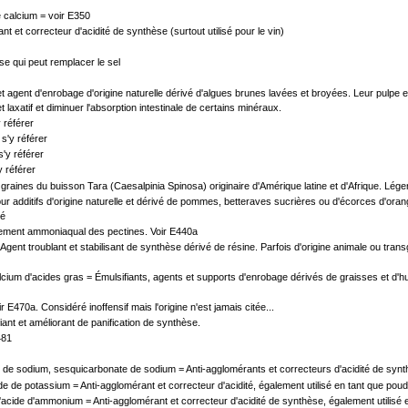
 calcium = voir E350
ant et correcteur d'acidité de synthèse (surtout utilisé pour le vin)
se qui peut remplacer le sel
t et agent d'enrobage d'origine naturelle dérivé d'algues brunes lavées et broyées. Leur pulp
et laxatif et diminuer l'absorption intestinale de certains minéraux.
 référer
s'y référer
'y référer
y référer
ines du buisson Tara (Caesalpinia Spinosa) originaire d'Amérique latine et d'Afrique. Légers
r additifs d'origine naturelle et dérivé de pommes, betteraves sucrières ou d'écorces d'oran
té
tement ammoniaqual des pectines. Voir E440a
 Agent troublant et stabilisant de synthèse dérivé de résine. Parfois d'origine animale ou tr
ium d'acides gras = Émulsifiants, agents et supports d'enrobage dérivés de graisses et d'hui
E470a. Considéré inoffensif mais l'origine n'est jamais citée...
iant et améliorant de panification de synthèse.
481
e sodium, sesquicarbonate de sodium = Anti-agglomérants et correcteurs d'acidité de synthè
de potassium = Anti-agglomérant et correcteur d'acidité, également utilisé en tant que poudr
ide d'ammonium = Anti-agglomérant et correcteur d'acidité de synthèse, également utilisé e