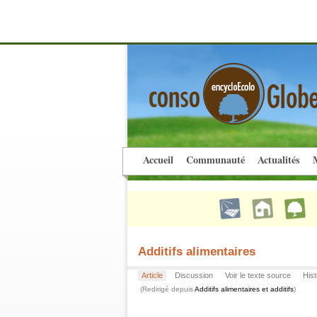
Accueil
Communauté
Actualités
M
Additifs alimentaires
Article
Discussion
Voir le texte source
Hist
(Redirigé depuis
Additifs alimentaires et additifs
)