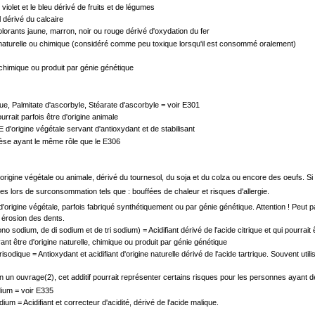
violet et le bleu dérivé de fruits et de légumes
 dérivé du calcaire
orants jaune, marron, noir ou rouge dérivé d'oxydation du fer
ne naturelle ou chimique (considéré comme peu toxique lorsqu'il est consommé oralement)
chimique ou produit par génie génétique
ue, Palmitate d'ascorbyle, Stéarate d'ascorbyle = voir E301
rrait parfois être d'origine animale
 d'origine végétale servant d'antioxydant et de stabilisant
èse ayant le même rôle que le E306
d'origine végétale ou animale, dérivé du tournesol, du soja et du colza ou encore des oeufs. S
es lors de surconsommation tels que : bouffées de chaleur et risques d'allergie.
nt d'origine végétale, parfois fabriqué synthétiquement ou par génie génétique. Attention ! Pe
 érosion des dents.
o sodium, de di sodium et de tri sodium) = Acidifiant dérivé de l'acide citrique et qui pourrait
ant être d'origine naturelle, chimique ou produit par génie génétique
isodique = Antioxydant et acidifiant d'origine naturelle dérivé de l'acide tartrique. Souvent ut
 un ouvrage(2), cet additif pourrait représenter certains risques pour les personnes ayant d
dium = voir E335
m = Acidifiant et correcteur d'acidité, dérivé de l'acide malique.