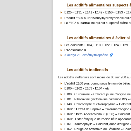
Les additifs alimentaires suspects à
E125 - E131 - E141 - E142 - E150 - E153 - E17
L'additif E320 ou BHA butylhydroxyanisole qui
Le E102 ou tartrazine qui est suspecté d’être a
Les additifs alimentaires à éviter si
Les colorants E104, E110, E122, E124, E129
L'Acesulfame K
3-acétyl-2,5-diméthylthiophène
Les additifs inoffensifs
Les additifs inoffensifs sont moins de 80 sur 700 au 
L'additif E160 plus connu sous le nom de bêtac
E100 - E102 - E103 - E104 - etc
E100 : Curcumine = Colorant jaune d'origine vé
E101 : Riboflavine (lactoflavine, vitamine B2) =
E140 : Chlorophylle et chlorophylline = Colorant
E160c : Extrait de Paprika = Colorant d'origine
E160e : Bêta-Apocarotenol-8 (C30) = Colorant 
E160f : Ester éthylique de l'acide bêta apocar
E161 : Xanthophylle = Colorant jaune d'origine 
E162 : Rouge de betterave ou Bétanine = Color