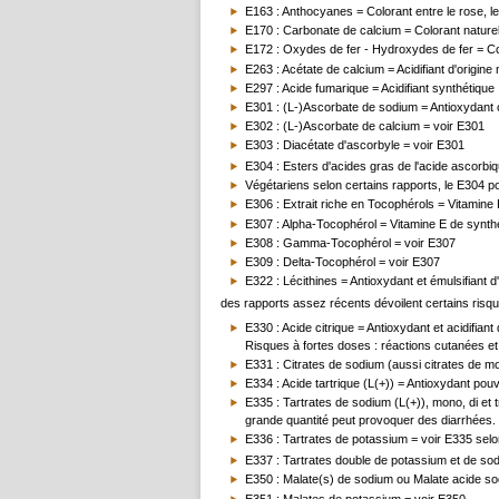
E163 : Anthocyanes = Colorant entre le rose, le 
E170 : Carbonate de calcium = Colorant naturel
E172 : Oxydes de fer - Hydroxydes de fer = Col
E263 : Acétate de calcium = Acidifiant d'origi
E297 : Acide fumarique = Acidifiant synthétique
E301 : (L-)Ascorbate de sodium = Antioxydant 
E302 : (L-)Ascorbate de calcium = voir E301
E303 : Diacétate d'ascorbyle = voir E301
E304 : Esters d'acides gras de l'acide ascorbiq
Végétariens selon certains rapports, le E304 pou
E306 : Extrait riche en Tocophérols = Vitamine E
E307 : Alpha-Tocophérol = Vitamine E de synth
E308 : Gamma-Tocophérol = voir E307
E309 : Delta-Tocophérol = voir E307
E322 : Lécithines = Antioxydant et émulsifiant 
des rapports assez récents dévoilent certains risqu
E330 : Acide citrique = Antioxydant et acidifia
Risques à fortes doses : réactions cutanées et
E331 : Citrates de sodium (aussi citrates de mon
E334 : Acide tartrique (L(+)) = Antioxydant pouv
E335 : Tartrates de sodium (L(+)), mono, di et tr
grande quantité peut provoquer des diarrhées.
E336 : Tartrates de potassium = voir E335 selon
E337 : Tartrates double de potassium et de so
E350 : Malate(s) de sodium ou Malate acide sodiu
E351 : Malates de potassium = voir E350