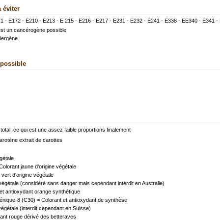
 éviter
1 - E172 - E210 - E213 - E 215 - E216 - E217 - E231 - E232 - E241 - E338 - EE340 - E341 -
 est un cancérogène possible
llergène
 possible
total, ce qui est une assez faible proportions finalement
arotène extrait de carottes
gétale
 Colorant jaune d'origine végétale
 vert d'origine végétale
 végétale (considéré sans danger mais cependant interdit en Australie)
et antioxydant orange synthétique
oténique-8 (C30) = Colorant et antioxydant de synthèse
végétale (interdit cependant en Suisse)
ant rouge dérivé des betteraves