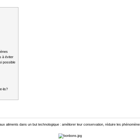
igènes
s à éviter
si possible
t-ils?
aux aliments dans un but technologique : améliorer leur conservation, réduire les phénomènes