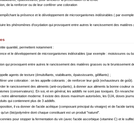
ion, de la renforcer ou de leur conférer une coloration
 empêchant la présence et le développement de microorganismes indésirables ( par exemple 
duire les phénomènes d'oxydation qui provoquent entre autres le rancissement des matières 
res
etite quantité, permettent notamment :
ence et le développement de microorganismes indésirables (par exemple : moisissures ou bact
ion qui provoquent entre autres le rancissement des matières grasses ou le brunissement des 
pelle agents de texture (émulsifiants, stabilisants, épaississants, gélifiants) ;
érer une coloration : on les appelle colorants ; de renforcer leur goût (exhausteurs de goût).
rder le rancissement des aliments (anti-oxydants), à donner aux aliments la bonne couleur ou l
anismes (conservateurs). En soi, et en général, les additifs ne sont pas toxiques. En revanche,
notre alimentation moderne. Il existe des doses maximum autorisées, les DJA, doses journali
duits qui contiennent plus de 3 additifs.
position, il va donner de l'acide acétique (composant principal du vinaigre) et de l'acide tart
u'un (bio)polymère dont chaque constituant est un produit "naturel".
cennies pour stopper la fermentation du vin (avec l'acide ascorbique (vitamine C) et le sulfite