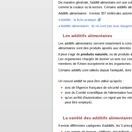
De manière générale, l'additif alimentaire est une su
comme la couleur ou la texture. Certains additifs al
Additifs alimentaires : il existe 357 molécules autoris
>
Additifs : la fiche pratique
>
Additifs alimentaires : ils ne sont pas tous dangere
Les additifs alimentaires
Les additifs alimentaires servent notamment à cons
alimentaires sont des produits ajoutés aux denrées a
Il peut s'agir de
produits naturels
, ou de produits
Les organismes chargés de donner un avis sur ces
membres de l'Union européenne et les organismes
Certains additifs sont utilisés depuis l'antiquité, dont
Un nouvel additif ne peut être utilisé qu'après :
avis de l'Agence française de sécurité sanitair
avis du Comité scientifique de l'alimentation h
qu'un arrêté d'autorisation, co-signé par les min
peut être employé).
La variété des additifs alimentaire
Il existe différentes catégories d'additifs, les 5 princ
Les agents de texture : gélifiants, émulsifiants,