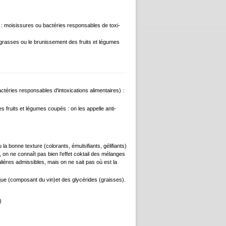
: moisissures ou bactéries responsables de toxi-
grasses ou le brunissement des fruits et légumes
éries responsables d'intoxications alimentaires) :
fruits et légumes coupés : on les appelle anti-
a bonne texture (colorants, émulsifiants, gélifiants)
 on ne connaît pas bien l’effet coktail des mélanges
ères admissibles, mais on ne sait pas où est la
rique (composant du vin)et des glycérides (graisses).
)