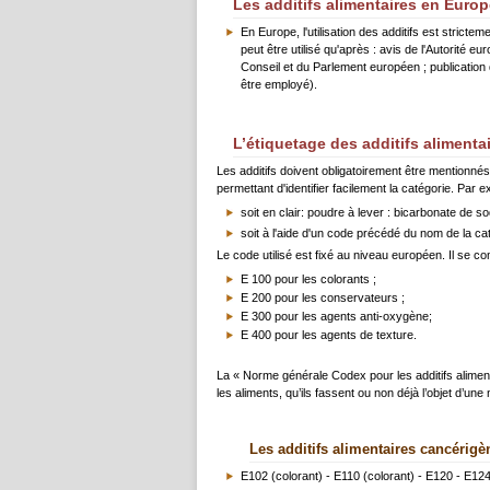
Les additifs alimentaires en Europ
En Europe, l'utilisation des additifs est stricte
peut être utilisé qu'après : avis de l'Autorité
Conseil et du Parlement européen ; publication 
être employé).
L’étiquetage des additifs alimenta
Les additifs doivent obligatoirement être mentionnés 
permettant d'identifier facilement la catégorie. Par e
soit en clair: poudre à lever : bicarbonate de so
soit à l'aide d'un code précédé du nom de la cat
Le code utilisé est fixé au niveau européen. Il se co
E 100 pour les colorants ;
E 200 pour les conservateurs ;
E 300 pour les agents anti-oxygène;
E 400 pour les agents de texture.
La « Norme générale Codex pour les additifs aliment
les aliments, qu’ils fassent ou non déjà l’objet d’un
Les additifs alimentaires cancérigè
E102 (colorant) - E110 (colorant) - E120 - E124