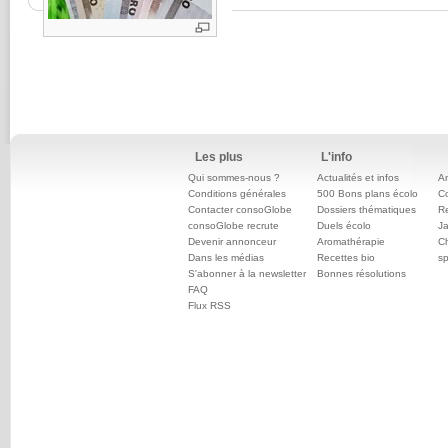
Les plus
L'info
Qui sommes-nous ?
Actualités et infos
An
Conditions générales
500 Bons plans écolo
C
Contacter consoGlobe
Dossiers thématiques
Re
consoGlobe recrute
Duels écolo
Ja
Devenir annonceur
Aromathérapie
Ch
Dans les médias
Recettes bio
sp
S'abonner à la newsletter
Bonnes résolutions
FAQ
Flux RSS