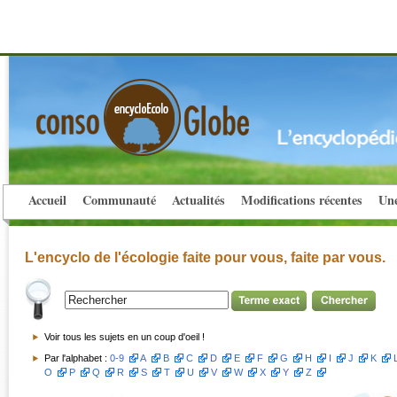
Accueil
Communauté
Actualités
Modifications récentes
Une
L'encyclo de l'écologie faite pour vous, faite par vous.
Voir tous les sujets en un coup d'oeil !
Par l'alphabet :
0-9
A
B
C
D
E
F
G
H
I
J
K
O
P
Q
R
S
T
U
V
W
X
Y
Z