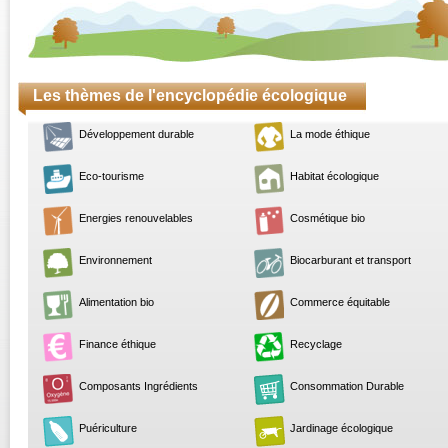
Les thèmes de l'encyclopédie écologique
Développement durable
La mode éthique
Eco-tourisme
Habitat écologique
Energies renouvelables
Cosmétique bio
Environnement
Biocarburant et transport
Alimentation bio
Commerce équitable
Finance éthique
Recyclage
Composants Ingrédients
Consommation Durable
Puériculture
Jardinage écologique