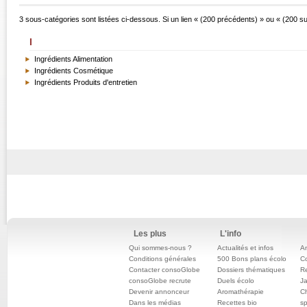
3 sous-catégories sont listées ci-dessous. Si un lien « (200 précédents) » ou « (200 su
I
Ingrédients Alimentation
Ingrédients Cosmétique
Ingrédients Produits d'entretien
Les plus
L'info
Qui sommes-nous ?
Actualités et infos
An
Conditions générales
500 Bons plans écolo
C
Contacter consoGlobe
Dossiers thématiques
Re
consoGlobe recrute
Duels écolo
Ja
Devenir annonceur
Aromathérapie
Ch
Dans les médias
Recettes bio
sp