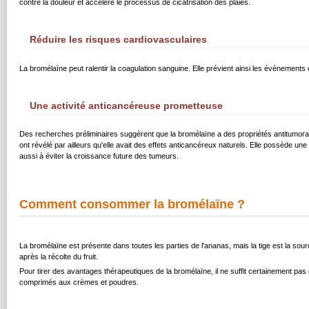
contre la douleur et accélère le processus de cicatrisation des plaies.
Réduire les risques cardiovasculaires
La bromélaïne peut ralentir la coagulation sanguine. Elle prévient ainsi les événement
Une activité anticancéreuse prometteuse
Des recherches préliminaires suggèrent que la bromélaïne a des propriétés antitumoral
ont révélé par ailleurs qu'elle avait des effets anticancéreux naturels. Elle possède une
aussi à éviter la croissance future des tumeurs.
Comment consommer la bromélaïne ?
La bromélaïne est présente dans toutes les parties de l'ananas, mais la tige est la sou
après la récolte du fruit.
Pour tirer des avantages thérapeutiques de la bromélaïne, il ne suffit certainement pas
comprimés aux crèmes et poudres.