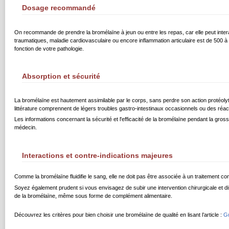
Dosage recommandé
On recommande de prendre la bromélaïne à jeun ou entre les repas, car elle peut inter
traumatiques, maladie cardiovasculaire ou encore inflammation articulaire est de 500 à
fonction de votre pathologie.
Absorption et sécurité
La bromélaïne est hautement assimilable par le corps, sans perdre son action protéoly
littérature comprennent de légers troubles gastro-intestinaux occasionnels ou des réact
Les informations concernant la sécurité et l'efficacité de la bromélaïne pendant la gros
médecin.
Interactions et contre-indications majeures
Comme la bromélaïne fluidifie le sang, elle ne doit pas être associée à un traitement 
Soyez également prudent si vous envisagez de subir une intervention chirurgicale et d
de la bromélaïne, même sous forme de complément alimentaire.
Découvrez les critères pour bien choisir une bromélaïne de qualité en lisant l’article :
Gu