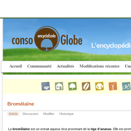
Accueil
Communauté
Actualités
Modifications récentes
Une
Bromélaïne
Article
Discussion
Modifier
Historique
La
bromélaïne
est un extrait aqueux brut provenant de la
tige d'ananas
. Elle est p