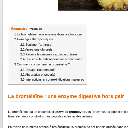
Sommaire
[
masquer
]
1
La bromélaïne : une enzyme digestive hors pair
2
Avantages thérapeutiques
2.1
Soulager l'arthrose
2.2
Après une chirurgie
2.3
Réduire les risques cardiovasculaires
2.4
Une activité anticancéreuse prometteuse
3
Comment consommer la bromélaïne ?
3.1
Dosage recommandé
3.2
Absorption et sécurité
3.3
Interactions et contre-indications majeures
La bromélaïne : une enzyme digestive hors pair
La bromélaïne est un ensemble d'
enzymes protéolytiques
(enzymes de digestion des
leurs éléments constitutifs : les peptides et les
acides aminés
.
En raison de la même propriété protéolytique, la bromélaïne est parfois utilisée dans le