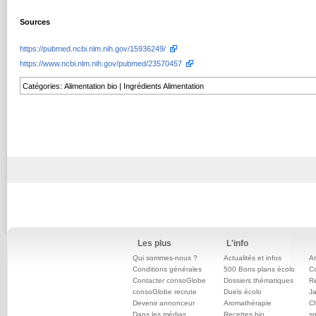
Sources
https://pubmed.ncbi.nlm.nih.gov/15936249/
https://www.ncbi.nlm.nih.gov/pubmed/23570457
Catégories
:
Alimentation bio
|
Ingrédients Alimentation
Les plus
L'info
Qui sommes-nous ?
Actualités et infos
An
Conditions générales
500 Bons plans écolo
C
Contacter consoGlobe
Dossiers thématiques
Re
consoGlobe recrute
Duels écolo
Ja
Devenir annonceur
Aromathérapie
Ch
Dans les médias
Recettes bio
sp