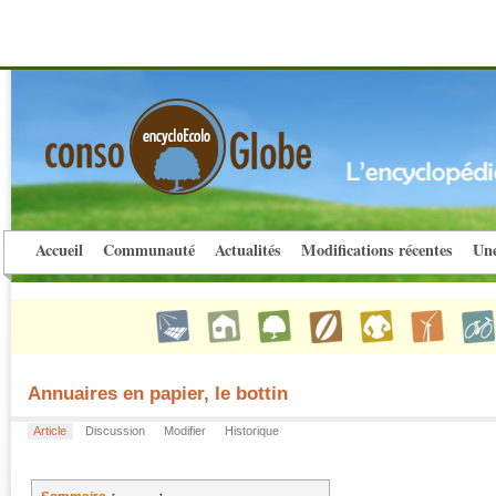
Accueil
Communauté
Actualités
Modifications récentes
Une
Annuaires en papier, le bottin
Article
Discussion
Modifier
Historique