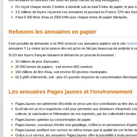
Les annuaires en données clés selon les petits calculs du blog ekolo[geek] :
On reçoit chaque année 2 bottins à domicile soit au total 5 kilos de papier, le plus
3,5 millions de foyers reçoivent ces annuaires et pourtant en France 72% des foye
Il faut 6 000 litres d’eau et 2500 kWh pour chaque tonne de papier fabriquée,
Refusons les annuaires en papier
Il est possible de demander à ne PAS recevoir ces annuaires papiers via le site
recevo
annuaires !! Le moins qu'on puisse dire est qu'on ne fait pas beaucoup de publicité à
Si 2/3 des foyers français faisaient la démarche on pourrait économiser :
10 millions de jeux d’annuaire,
25 000 tonnes de papiers , soit environ 650 camions.
150 millions de litre d’eau, soit environ 50 piscines municipales.
62,5 gWh d’électricité, soit : plus d’1 journée moyenne de consommation électriq
Les annuaires Pages jaunes et l'environnement
PagesJaunes est adhérente d’Ecofolio et verse une éco-contribution au titre des
EcoFolio est un éco-organisme créé pour permettre aux émetteurs d’imprimés (visés
collecte, la valorisation et l’élimination de ces imprimés, par les collectivités locales
PagesJaunes optimise sa consommation de papier
PagesJaunes, soucieuse d’éviter tout gaspillage, s’efforce en permanence d’optimis
PagesJaunes améliore son service en même temps que la qualité de son fichier de 
Grâce à ce service, les annuaires PagesJaunes offre la possibilité à toute personne 