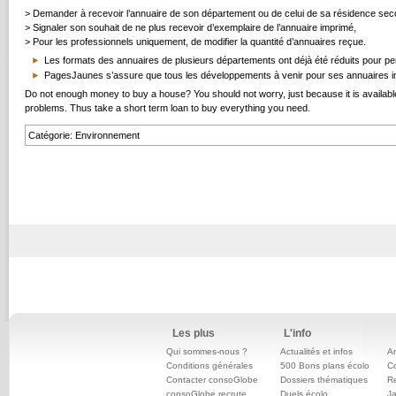
> Demander à recevoir l’annuaire de son département ou de celui de sa résidence sec
> Signaler son souhait de ne plus recevoir d’exemplaire de l’annuaire imprimé,
> Pour les professionnels uniquement, de modifier la quantité d’annuaires reçue.
Les formats des annuaires de plusieurs départements ont déjà été réduits pour per
PagesJaunes s’assure que tous les développements à venir pour ses annuaires im
Do not enough money to buy a house? You should not worry, just because it is available
problems. Thus take a short term loan to buy everything you need.
Catégorie
:
Environnement
Les plus
L'info
Qui sommes-nous ?
Actualités et infos
An
Conditions générales
500 Bons plans écolo
C
Contacter consoGlobe
Dossiers thématiques
Re
consoGlobe recrute
Duels écolo
Ja