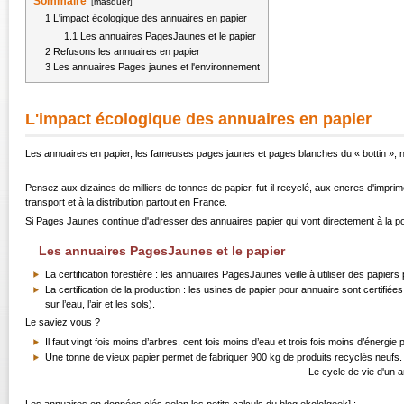
Sommaire
[
masquer
]
1
L'impact écologique des annuaires en papier
1.1
Les annuaires PagesJaunes et le papier
2
Refusons les annuaires en papier
3
Les annuaires Pages jaunes et l'environnement
L'impact écologique des annuaires en papier
Les annuaires en papier, les fameuses pages jaunes et pages blanches du « bottin », n
Pensez aux dizaines de milliers de tonnes de papier, fut-il recyclé, aux encres d'imprim
transport et à la distribution partout en France.
Si Pages Jaunes continue d'adresser des annuaires papier qui vont directement à la poube
Les annuaires PagesJaunes et le papier
La certification forestière : les annuaires PagesJaunes veille à utiliser des papi
La certification de la production : les usines de papier pour annuaire sont certi
sur l’eau, l’air et les sols).
Le saviez vous ?
Il faut vingt fois moins d’arbres, cent fois moins d’eau et trois fois moins d’énergi
Une tonne de vieux papier permet de fabriquer 900 kg de produits recyclés neufs. 
Le cycle de vie d'un 