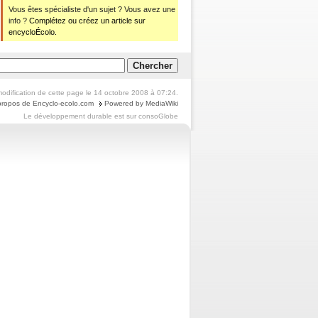
Vous êtes spécialiste d'un sujet ? Vous avez une
info ?
Complétez ou créez un article sur
encycloÉcolo.
odification de cette page le 14 octobre 2008 à 07:24.
propos de Encyclo-ecolo.com
Powered by MediaWiki
Le
développement durable
est sur
consoGlobe