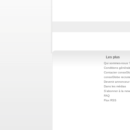
Les plus
Qui sommes-nous 
Conditions général
Contacter consoGl
consoGlobe recrut
Devenir annonceur
Dans les médias
S'abonner à la news
FAQ
Flux RSS