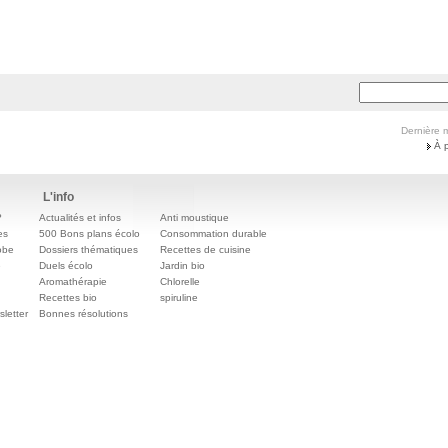
Dernière m
À 
L'info
?
Actualités et infos
Anti moustique
es
500 Bons plans écolo
Consommation durable
obe
Dossiers thématiques
Recettes de cuisine
e
Duels écolo
Jardin bio
Aromathérapie
Chlorelle
Recettes bio
spiruline
letter
Bonnes résolutions