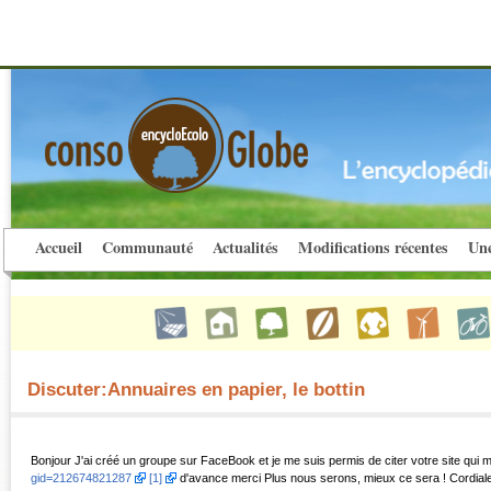
Accueil
Communauté
Actualités
Modifications récentes
Une
Discuter:Annuaires en papier, le bottin
Bonjour J'ai créé un groupe sur FaceBook et je me suis permis de citer votre site qui
gid=212674821287
[1]
d'avance merci Plus nous serons, mieux ce sera ! Cordia