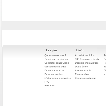
Les plus
L'info
Qui sommes-nous ?
Actualités et infos
An
Conditions générales
500 Bons plans écolo
C
Contacter consoGlobe
Dossiers thématiques
Re
consoGlobe recrute
Duels écolo
Ja
Devenir annonceur
Aromathérapie
Ch
Dans les médias
Recettes bio
sp
S'abonner à la newsletter
Bonnes résolutions
FAQ
Flux RSS