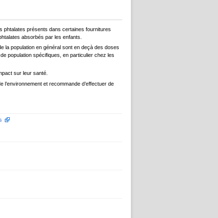
 phtalates présents dans certaines fournitures
 phtalates absorbés par les enfants.
n de la population en général sont en deçà des doses
e population spécifiques, en particulier chez les
mpact sur leur santé.
n de l’environnement et recommande d’effectuer de
s