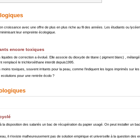
ologiques
n croissance avec une offre de plus en plus riche au fil des années. Les étudiants ou lycée
 minimisant leur empreinte écologique.
vants encore toxiques
s liquides de correction a évolué. Elle associe du dioxyde de titane ( pigment blanc) , mélang
ont remplacé le trichloroéthane interdit depuis1995.
s moins toxiques, souvent irritants pour la peau, comme l’indiquent les logos imprimés sur le
c ecolutions pour une rentrée écolo ?
cologiques
cyclé
 la disposition des salariés un bac de récupération du papier usagé. On peut installer un bac 
u, il n'existe malheureusement pas de solution empirique et universelle à la question des emb