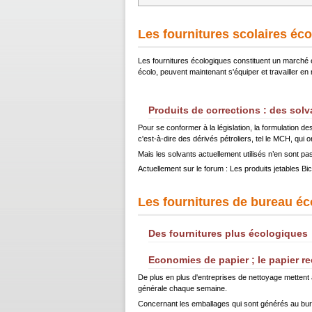
Les fournitures scolaires éc
Les fournitures écologiques constituent un marché e
écolo, peuvent maintenant s'équiper et travailler en
Produits de corrections : des sol
Pour se conformer à la législation, la formulation de
c'est-à-dire des dérivés pétroliers, tel le MCH, qui 
Mais les solvants actuellement utilisés n’en sont pa
Actuellement sur le forum : Les produits jetables Bi
Les fournitures de bureau é
Des fournitures plus écologiques
Economies de papier ; le papier re
De plus en plus d'entreprises de nettoyage mettent à
générale chaque semaine.
Concernant les emballages qui sont générés au burea