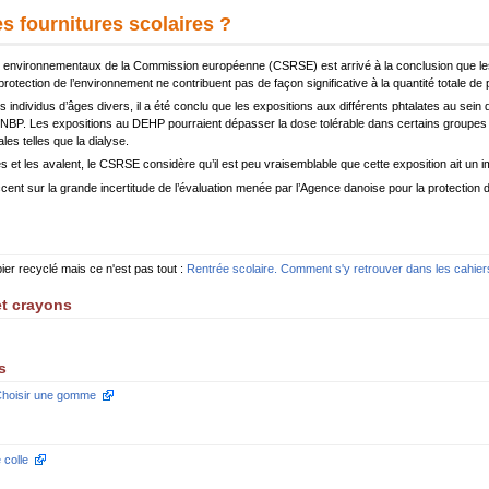
les fournitures scolaires ?
et environnementaux de la Commission européenne (CSRSE) est arrivé à la conclusion que les
rotection de l’environnement ne contribuent pas de façon significative à la quantité totale de
s individus d’âges divers, il a été conclu que les expositions aux différents phtalates au sei
DNBP. Les expositions au DEHP pourraient dépasser la dose tolérable dans certains groupes d
es telles que la dialyse.
et les avalent, le CSRSE considère qu’il est peu vraisemblable que cette exposition ait un i
accent sur la grande incertitude de l’évaluation menée par l’Agence danoise pour la protectio
ier recyclé mais ce n'est pas tout :
Rentrée scolaire. Comment s'y retrouver dans les cahier
et crayons
s
hoisir une gomme
 colle