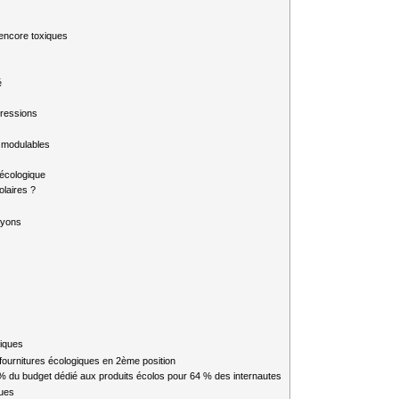
 encore toxiques
é
pressions
 modulables
 écologique
olaires ?
ayons
giques
fournitures écologiques en 2ème position
% du budget dédié aux produits écolos pour 64 % des internautes
ques