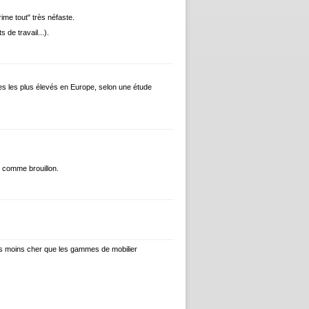
ime tout" très néfaste.
de travail...).
les les plus élevés en Europe, selon une étude
é comme brouillon.
is moins cher que les gammes de mobilier