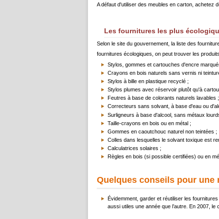
A défaut d'utiliser des meubles en carton, achetez
Les fournitures les plus écologiq
Selon le site du gouvernement, la liste des fournitur
fournitures écologiques, on peut trouver les produits
Stylos, gommes et cartouches d'encre marqué
Crayons en bois naturels sans vernis ni teinture
Stylos à bille en plastique recyclé ;
Stylos plumes avec réservoir plutôt qu'à carto
Feutres à base de colorants naturels lavables ;
Correcteurs sans solvant, à base d'eau ou d'alc
Surligneurs à base d'alcool, sans métaux lourd
Taille-crayons en bois ou en métal ;
Gommes en caoutchouc naturel non teintées ;
Colles dans lesquelles le solvant toxique est r
Calculatrices solaires ;
Règles en bois (si possible certifiées) ou en mé
Quelques conseils pour une r
Évidemment, garder et réutiliser les fournitu
aussi utiles une année que l’autre. En 2007, le