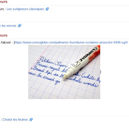
eurs
urs :
Les surligneurs classiques
r les encres
eurs
'alcool : [
https://www.consoglobe.com/palmares-fournitures-scolaires-proscrire-4346-cg/4
]
 :
Choisir les feutres