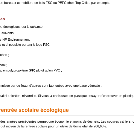
 des bureaux et mobiliers en bois FSC ou PEFC chez Top Office par exemple.
ues
es écologiques est la suivante :
 suivants :
s NF Environnement ;
 et si possible portant le logo FSC ;
uches ;
ool ;
s, en polypropylène (PP) plutôt qu'en PVC ;
emplacé par de l'eau, d'autres sont fabriquées avec une base végétale ;
tal ni colorées, ni vernies. Si vous la choisissez en plastique essayer d'en trouver en plastiq
entrée scolaire écologique
res des années précédentes permet une économie et moins de déchets. Les couvres cahiers, c
 coût moyen de la rentrée scolaire pour un élève de 6ème était de 206,68 €.