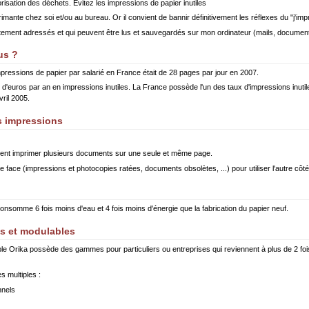
lorisation des déchets. Evitez les impressions de papier inutiles
nte chez soi et/ou au bureau. Or il convient de bannir définitivement les réflexes du "j'impr
ement adressés et qui peuvent être lus et sauvegardés sur mon ordinateur (mails, documents 
us ?
mpressions de papier par salarié en France était de 28 pages par jour en 2007.
 d'euros par an en impressions inutiles. La France possède l'un des taux d'impressions inuti
ril 2005.
s impressions
savent imprimer plusieurs documents sur une seule et même page.
e face (impressions et photocopies ratées, documents obsolètes, ...) pour utiliser l'autre côt
 consomme 6 fois moins d'eau et 4 fois moins d'énergie que la fabrication du papier neuf.
es et modulables
e Orika possède des gammes pour particuliers ou entreprises qui reviennent à plus de 2 fo
 multiples :
nnels