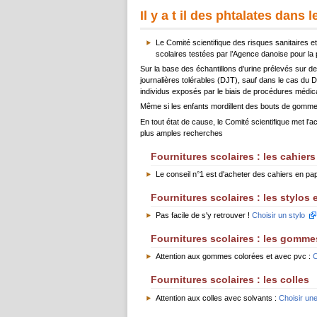
Il y a t il des phtalates dans 
Le Comité scientifique des risques sanitaires 
scolaires testées par l’Agence danoise pour la p
Sur la base des échantillons d’urine prélevés sur de
journalières tolérables (DJT), sauf dans le cas du 
individus exposés par le biais de procédures médical
Même si les enfants mordillent des bouts de gommes 
En tout état de cause, le Comité scientifique met l’
plus amples recherches
Fournitures scolaires : les cahiers
Le conseil n°1 est d'acheter des cahiers en pap
Fournitures scolaires : les stylos 
Pas facile de s'y retrouver !
Choisir un stylo
Fournitures scolaires : les gomme
Attention aux gommes colorées et avec pvc :
C
Fournitures scolaires : les colles
Attention aux colles avec solvants :
Choisir une