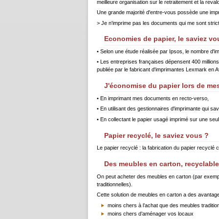
meilleure organisation sur le retraitement et la reva
Une grande majorité d'entre-vous possède une imprima
> Je n'imprime pas les documents qui me sont strict
Economies de papier, le saviez vo
• Selon une étude réalisée par Ipsos, le nombre d'i
• Les entreprises françaises dépensent 400 millions
publiée par le fabricant d'imprimantes Lexmark en Av
J'économise du papier lors de me
• En imprimant mes documents en recto-verso,
• En utilisant des gestionnaires d'imprimante qui 
• En collectant le papier usagé imprimé sur une seul
Papier recyclé, le saviez vous ?
Le papier recyclé : la fabrication du papier recyclé
Des meubles en carton, recyclabl
On peut acheter des meubles en carton (par exempl
traditionnelles).
Cette solution de meubles en carton a des avantages
moins chers à l’achat que des meubles traditio
moins chers d’aménager vos locaux