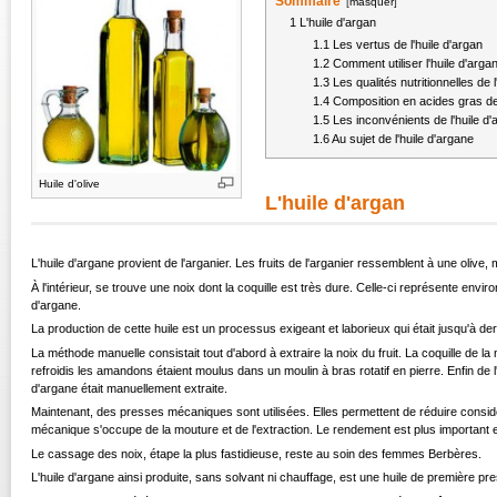
Sommaire
[
masquer
]
1
L'huile d'argan
1.1
Les vertus de l'huile d'argan
1.2
Comment utiliser l'huile d'arga
1.3
Les qualités nutritionnelles de 
1.4
Composition en acides gras de 
1.5
Les inconvénients de l'huile d
1.6
Au sujet de l'huile d'argane
Huile d'olive
L'huile d'argan
L'huile d'argane provient de l'arganier. Les fruits de l'arganier ressemblent à une olive,
À l'intérieur, se trouve une noix dont la coquille est très dure. Celle-ci représente envir
d'argane.
La production de cette huile est un processus exigeant et laborieux qui était jusqu'à de
La méthode manuelle consistait tout d'abord à extraire la noix du fruit. La coquille de l
refroidis les amandons étaient moulus dans un moulin à bras rotatif en pierre. Enfin de l'
d'argane était manuellement extraite.
Maintenant, des presses mécaniques sont utilisées. Elles permettent de réduire considé
mécanique s'occupe de la mouture et de l'extraction. Le rendement est plus important et 
Le cassage des noix, étape la plus fastidieuse, reste au soin des femmes Berbères.
L'huile d'argane ainsi produite, sans solvant ni chauffage, est une huile de première pre