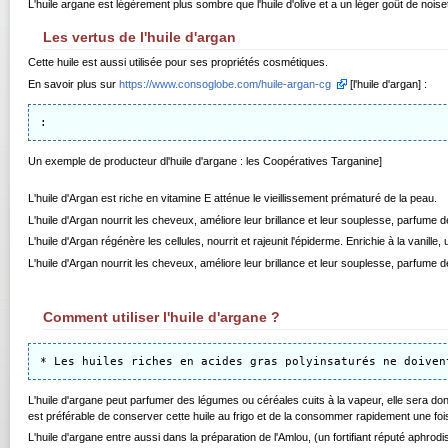
L'huile argane est légèrement plus sombre que l'huile d'olive et a un léger goût de noiset
Les vertus de l'huile d'argan
Cette huile est aussi utilisée pour ses propriétés cosmétiques.
En savoir plus sur
https://www.consoglobe.com/huile-argan-cg
[l'huile d'argan] :
Un exemple de producteur dl'huile d'argane : les Coopératives Targanine]
L'huile d'Argan est riche en vitamine E atténue le vieillissement prématuré de la peau.
L'huile d'Argan nourrit les cheveux, améliore leur brillance et leur souplesse, parfume d
L'huile d'Argan régénère les cellules, nourrit et rajeunit l'épiderme. Enrichie à la vanil
L'huile d'Argan nourrit les cheveux, améliore leur brillance et leur souplesse, parfume d
Comment utiliser l'huile d'argane ?
L'huile d'argane peut parfumer des légumes ou céréales cuits à la vapeur, elle sera don
est préférable de conserver cette huile au frigo et de la consommer rapidement une fois
L'huile d'argane entre aussi dans la préparation de l'Amlou, (un fortifiant réputé aphrod