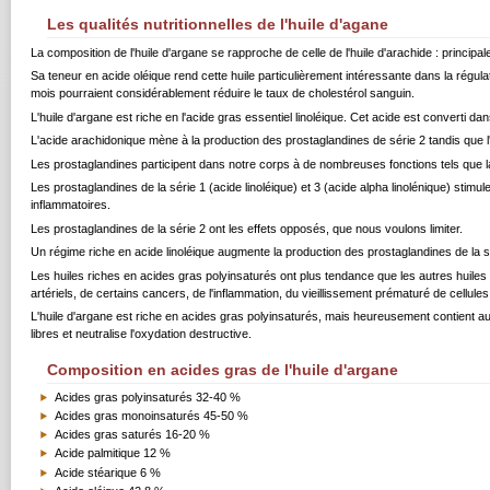
Les qualités nutritionnelles de l'huile d'agane
La composition de l'huile d'argane se rapproche de celle de l'huile d'arachide : prin
Sa teneur en acide oléique rend cette huile particulièrement intéressante dans la régul
mois pourraient considérablement réduire le taux de cholestérol sanguin.
L'huile d'argane est riche en l'acide gras essentiel linoléique. Cet acide est converti 
L'acide arachidonique mène à la production des prostaglandines de série 2 tandis que l'
Les prostaglandines participent dans notre corps à de nombreuses fonctions tels que la
Les prostaglandines de la série 1 (acide linoléique) et 3 (acide alpha linolénique) stimulen
inflammatoires.
Les prostaglandines de la série 2 ont les effets opposés, que nous voulons limiter.
Un régime riche en acide linoléique augmente la production des prostaglandines de la 
Les huiles riches en acides gras polyinsaturés ont plus tendance que les autres huiles
artériels, de certains cancers, de l'inflammation, du vieillissement prématuré de cellules
L'huile d'argane est riche en acides gras polyinsaturés, mais heureusement contient au
libres et neutralise l'oxydation destructive.
Composition en acides gras de l'huile d'argane
Acides gras polyinsaturés 32-40 %
Acides gras monoinsaturés 45-50 %
Acides gras saturés 16-20 %
Acide palmitique 12 %
Acide stéarique 6 %