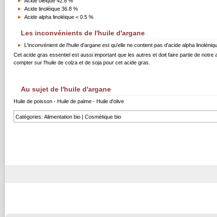
Acide oléique 42.8 %
Acide linoléique 36.8 %
Acide alpha linoléique < 0.5 %
Les inconvénients de l'huile d'argane
L'inconvénient de l'huile d'argane est qu'elle ne contient pas d'acide alpha linoléniq
Cet acide gras essentiel est aussi important que les autres et doit faire partie de notre 
compter sur l'huile de colza et de soja pour cet acide gras.
Au sujet de l'huile d'argane
Huile de poisson
-
Huile de palme
-
Huile d'olive
Catégories
:
Alimentation bio
|
Cosmétique bio