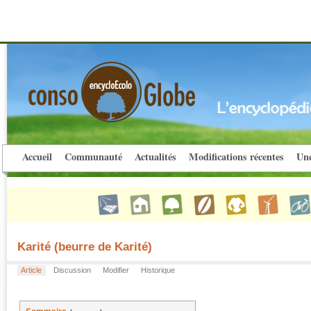
Accueil
Communauté
Actualités
Modifications récentes
Une
Karité (beurre de Karité)
Article
Discussion
Modifier
Historique