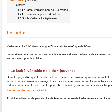
Sommaire
[
masquer
]
1
Le karité
1.1
Le karité, véritable noix de « jouvence
1.2
Les vitamines, point fort du karité
1.3
Sur le Karité, à lire également
Le karité
Karité veut dire "vie" dans la langue Dioula utilisée en Afrique de l'Ouest.
Le karité est un arbre qui pousse dans la savane africaine. Le beurre de karité est un b
servent aussi pour la cuisine.
Le karité, véritable noix de « jouvence
Dans les pays d’Afrique, le beurre de karité est un soin utilisé au quotidien par toute la
servent comme soin après-rasage, les femmes comme soin corporel sans oublier les mains
redonne toute son élasticité à votre peau. Ainsi en la réhydratant, vous diminuez l’appar
Les vertus du beurre de karité
Produit et utilisé par de plus en plus de femme, le beurre de karité se trouve de plus e