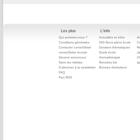
Les plus
L'info
Qui sommes-nous ?
Actualités et infos
An
Conditions générales
500 Bons plans écolo
C
Contacter consoGlobe
Dossiers thématiques
Re
consoGlobe recrute
Duels écolo
Ja
Devenir annonceur
Aromathérapie
Ch
Dans les médias
Recettes bio
sp
S'abonner à la newsletter
Bonnes résolutions
FAQ
Flux RSS