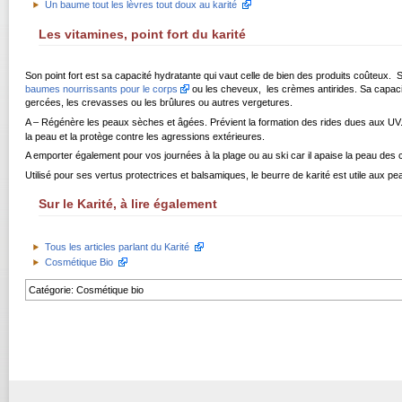
Un baume tout les lèvres tout doux au karité
Les vitamines, point fort du karité
Son point fort est sa capacité hydratante qui vaut celle de bien des produits coûteux. S
baumes nourrissants pour le corps
ou les cheveux, les crèmes antirides. Sa capacité
gercées, les crevasses ou les brûlures ou autres vergetures.
A – Régénère les peaux sèches et âgées. Prévient la formation des rides dues aux UV. E 
la peau et la protège contre les agressions extérieures.
A emporter également pour vos journées à la plage ou au ski car il apaise la peau des c
Utilisé pour ses vertus protectrices et balsamiques, le
beurre de karité
est utile aux p
Sur le Karité, à lire également
Tous les articles parlant du Karité
Cosmétique Bio
Catégorie
:
Cosmétique bio