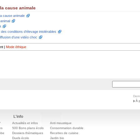
e la cause animale
la cause animale
 animal
A
es conditions d’élevage intolérables
iffusion d’une vidéo choc
nt
|
Mode éthique
Dern
À 
L'info
?
Actualités et infos
Anti moustique
es
500 Bons plans écolo
Consommation durable
obe
Dossiers thématiques
Recettes de cuisine
e
Duels écolo
Jardin bio