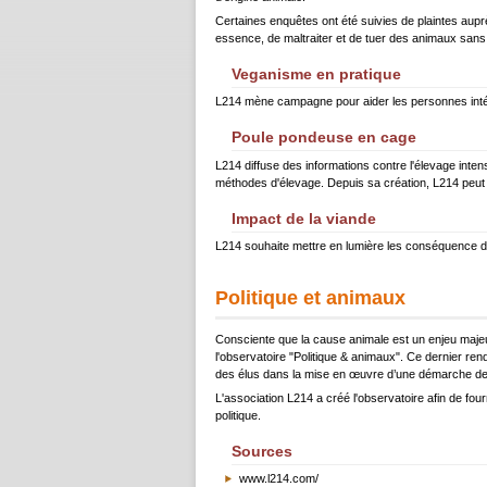
Certaines enquêtes ont été suivies de plaintes auprès
essence, de maltraiter et de tuer des animaux sans 
Veganisme en pratique
L214 mène campagne pour aider les personnes intére
Poule pondeuse en cage
L214 diffuse des informations contre l'élevage inte
méthodes d'élevage. Depuis sa création, L214 peut
Impact de la viande
L214 souhaite mettre en lumière les conséquence de
Politique et animaux
Consciente que la cause animale est un enjeu majeu
l'observatoire "Politique & animaux". Ce dernier rend
des élus dans la mise en œuvre d’une démarche de
L'association L214 a créé l'observatoire afin de four
politique.
Sources
www.l214.com/