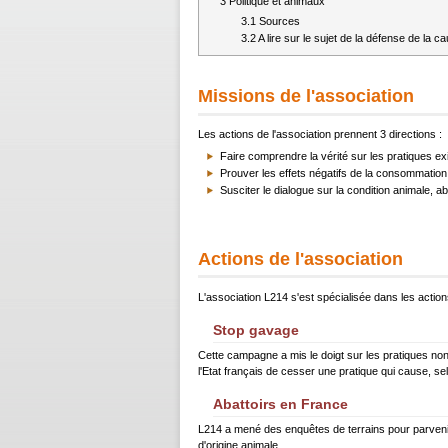
3
Politique et animaux
3.1
Sources
3.2
A lire sur le sujet de la défense de la c
Missions de l'association
Les actions de l'association prennent 3 directions :
Faire comprendre la vérité sur les pratiques ex
Prouver les effets négatifs de la consommation
Susciter le dialogue sur la condition animale, ab
Actions de l'association
L'association L214 s'est spécialisée dans les actio
Stop gavage
Cette campagne a mis le doigt sur les pratiques non
l'Etat français de cesser une pratique qui cause, se
Abattoirs en France
L214 a mené des enquêtes de terrains pour parvenir à
d'origine animale.