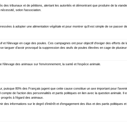
 des tribunaux et de pétitions, alertant les autorités et démontrant que produire de la viande 
nécessité, selon l'association.
ssées à adopter une alimentation végétale et pour montrer qu'il est simple de se passer des
nsif et l'élevage en cage des poules. Ces campagnes ont pour objectif d'exiger des efforts d
 se targuer d'avoir provoqué la suppression des œufs de poules élevées en cage de plusieu
 l'élevage des animaux sur l'environnement, la santé et l'espèce animale.
r, puisque 80% des Français jugent que cette cause constitue un axe important pour l'avenir 
 compte de l’action des personnalités et partis politiques en lien avec la question animale. Il
 progrès à l’égard des animaux.
nir des informations sur le degré d’intérêt et d'engagement des élus et des partis politiques e