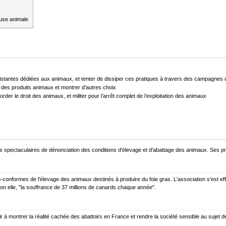
ause animale
istantes dédiées aux animaux, et tenter de dissiper ces pratiques à travers des campagnes de
 des produits animaux et montrer d’autres choix
order le droit des animaux, et militer pour l’arrêt complet de l’exploitation des animaux
ns spectaculaires de dénonciation des conditions d'élevage et d'abattage des animaux. Ses p
-conformes de l'élevage des animaux destinés à produire du foie gras. L'association s'est e
lon elle, "la souffrance de 37 millions de canards chaque année".
 montrer la réalité cachée des abattoirs en France et rendre la société sensible au sujet de 