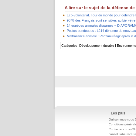
A lire sur le sujet de la défense d
Eco-volontariat. Tour du monde pour défendre 
98 % des Français sont sensibles au bien-être
14 espèces animales disparues – DIAPORAM
Poules pondeuses : L214 dénonce de nouveau d
Maltraitance animale : Panzani réagit après la d
Catégories
:
Développement durable
|
Environneme
Les plus
Qui sommes-nous 
Conditions général
Contacter consoGl
consoGlobe recrut