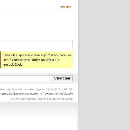
[
modifier
]
Vous êtes spécialiste d'un sujet ? Vous avez une
info ?
Complétez ou créez un article sur
encycloÉcolo.
ière modification de cette page le 6 juin 2017 à 09:14.
propos de Encyclo-ecolo.com
Powered by MediaWiki
Le
développement durable
est sur
consoGlobe