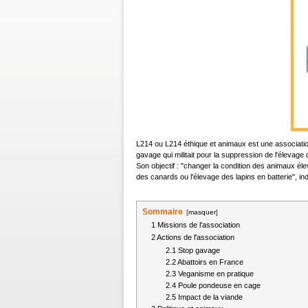
L214 ou L214 éthique et animaux est une association
gavage qui militait pour la suppression de l'élevage 
Son objectif : "changer la condition des animaux 
des canards ou l'élevage des lapins en batterie", indi
Sommaire
[
masquer
]
1
Missions de l'association
2
Actions de l'association
2.1
Stop gavage
2.2
Abattoirs en France
2.3
Veganisme en pratique
2.4
Poule pondeuse en cage
2.5
Impact de la viande