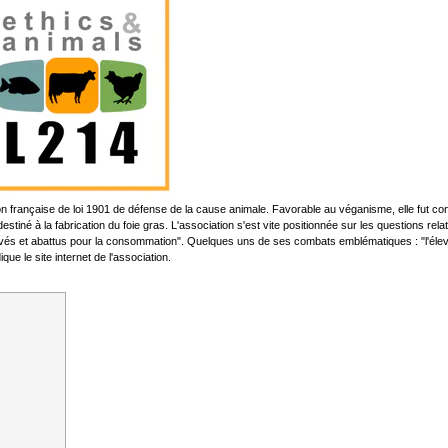
 française de loi 1901 de défense de la cause animale. Favorable au véganisme, elle fut cons
destiné à la fabrication du foie gras. L'association s'est vite positionnée sur les questions re
élevés et abattus pour la consommation". Quelques uns de ses combats emblématiques : "l'é
que le site internet de l'association.