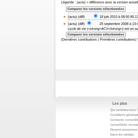
Légende : (actu) = différence avec la version actuell
(actu) (
diff
)
18 juin 2010 à 08:50
80.1
(
actu
) (diff)
25 septembre 2008 à 13:
cycle de vie (<strong>ACV</strong>) est un outil
(Dernières contributions | Premières contributions) 
Les plus
Qui sommes-nous 
Conditions général
Contacter consoGl
consoGlobe recrut
Devenir annonceur
Dans les médias