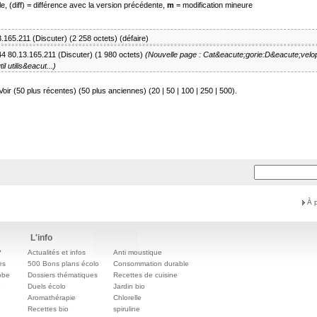
e, (diff) = différence avec la version précédente,
m
= modification mineure
3.165.211
(
Discuter
)
(2 258 octets)
(
défaire
)
44
80.13.165.211
(
Discuter
)
(1 980 octets)
(Nouvelle page : Cat&eacute;gorie:D&eacute;vel
 utilis&eacut...)
Voir (50 plus récentes) (50 plus anciennes) (
20
|
50
|
100
|
250
|
500
).
À 
L'info
?
Actualités et infos
Anti moustique
es
500 Bons plans écolo
Consommation durable
obe
Dossiers thématiques
Recettes de cuisine
e
Duels écolo
Jardin bio
Aromathérapie
Chlorelle
Recettes bio
spiruline