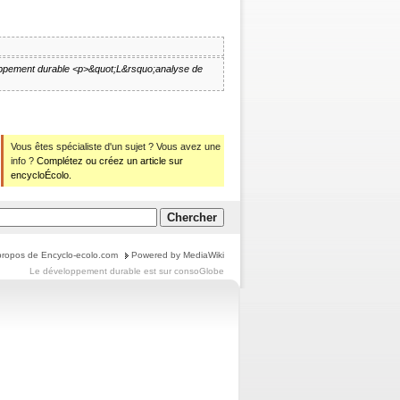
oppement durable
<p>&quot;L&rsquo;analyse de
Vous êtes spécialiste d'un sujet ? Vous avez une
info ?
Complétez ou créez un article sur
encycloÉcolo.
propos de Encyclo-ecolo.com
Powered by MediaWiki
Le
développement durable
est sur
consoGlobe