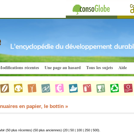
odifications récentes
Une page au hasard
Tous les sujets
Aide
uaires en papier, le bottin »
Voir (50 plus récentes) (50 plus anciennes) (
20
|
50
|
100
|
250
|
500
).