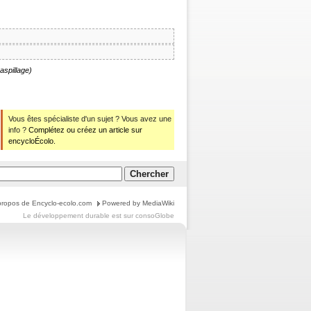
aspillage)
Vous êtes spécialiste d'un sujet ? Vous avez une
info ?
Complétez ou créez un article sur
encycloÉcolo.
propos de Encyclo-ecolo.com
Powered by MediaWiki
Le
développement durable
est sur
consoGlobe