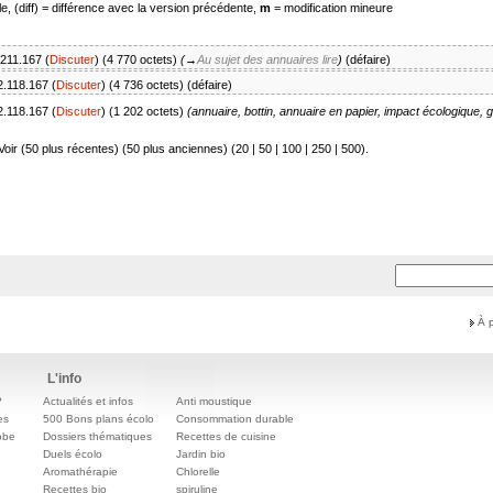
e, (diff) = différence avec la version précédente,
m
= modification mineure
.211.167
(
Discuter
)
(4 770 octets)
(
→
Au sujet des annuaires lire
)
(
défaire
)
2.118.167
(
Discuter
)
(4 736 octets)
(
défaire
)
2.118.167
(
Discuter
)
(1 202 octets)
(annuaire, bottin, annuaire en papier, impact écologique, g
Voir (50 plus récentes) (50 plus anciennes) (
20
|
50
|
100
|
250
|
500
).
À 
L'info
?
Actualités et infos
Anti moustique
es
500 Bons plans écolo
Consommation durable
obe
Dossiers thématiques
Recettes de cuisine
e
Duels écolo
Jardin bio
Aromathérapie
Chlorelle
Recettes bio
spiruline