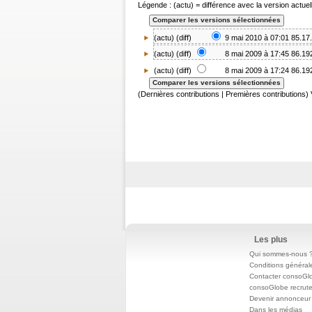
Légende : (actu) = différence avec la version actuell
(actu) (
diff
)
9 mai 2010 à 07:01
85.17
(
actu
) (
diff
)
8 mai 2009 à 17:45
86.19
(
actu
) (diff)
8 mai 2009 à 17:24
86.19
(Dernières contributions | Premières contributions) 
Les plus
Qui sommes-nous 
Conditions général
Contacter consoGl
consoGlobe recrut
Devenir annonceur
Dans les médias