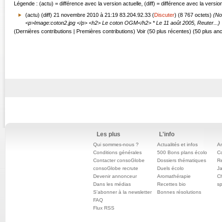
Légende : (actu) = différence avec la version actuelle, (diff) = différence avec la versi
(actu) (diff)
21 novembre 2010 à 21:19
83.204.92.33
(
Discuter
)
(8 767 octets)
(No
<p>
Image:coton2.jpg
</p> <h2> Le coton OGM</h2> * Le 11 août 2005, Reuter...)
(Dernières contributions | Premières contributions) Voir (50 plus récentes) (50 plus an
Les plus
L'info
Qui sommes-nous ?
Actualités et infos
An
Conditions générales
500 Bons plans écolo
C
Contacter consoGlobe
Dossiers thématiques
Re
consoGlobe recrute
Duels écolo
Ja
Devenir annonceur
Aromathérapie
Ch
Dans les médias
Recettes bio
sp
S'abonner à la newsletter
Bonnes résolutions
FAQ
Flux RSS