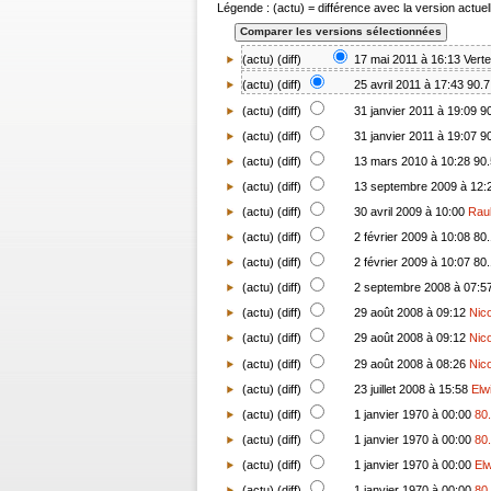
Légende : (actu) = différence avec la version actuell
(actu) (
diff
)
17 mai 2011 à 16:13
Verte
(
actu
) (
diff
)
25 avril 2011 à 17:43
90.7
(
actu
) (
diff
)
31 janvier 2011 à 19:09
90
(
actu
) (
diff
)
31 janvier 2011 à 19:07
90
(
actu
) (
diff
)
13 mars 2010 à 10:28
90.
(
actu
) (
diff
)
13 septembre 2009 à 12:
(
actu
) (
diff
)
30 avril 2009 à 10:00
Rau
(
actu
) (
diff
)
2 février 2009 à 10:08
80.
(
actu
) (
diff
)
2 février 2009 à 10:07
80.
(
actu
) (
diff
)
2 septembre 2008 à 07:5
(
actu
) (
diff
)
29 août 2008 à 09:12
Nic
(
actu
) (
diff
)
29 août 2008 à 09:12
Nic
(
actu
) (
diff
)
29 août 2008 à 08:26
Nic
(
actu
) (
diff
)
23 juillet 2008 à 15:58
Elw
(
actu
) (
diff
)
1 janvier 1970 à 00:00
80
(
actu
) (
diff
)
1 janvier 1970 à 00:00
80
(
actu
) (
diff
)
1 janvier 1970 à 00:00
Elw
(
actu
) (diff)
1 janvier 1970 à 00:00
80