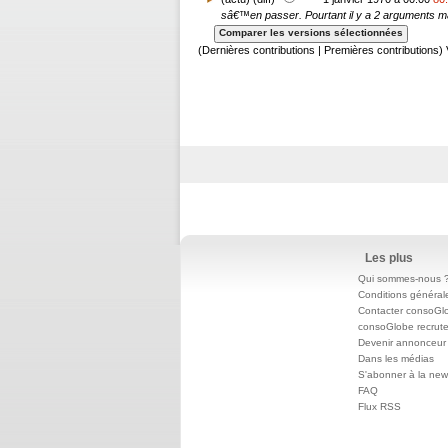
sâ€™en passer. Pourtant il y a 2 arguments ma
(Dernières contributions | Premières contributions) 
Les plus
Qui sommes-nous 
Conditions général
Contacter consoGl
consoGlobe recrut
Devenir annonceur
Dans les médias
S'abonner à la news
FAQ
Flux RSS