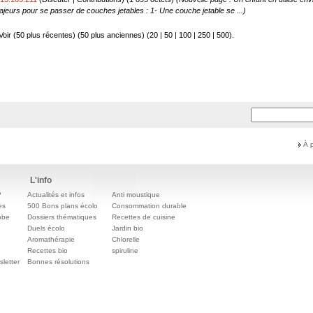
jeurs pour se passer de couches jetables : 1- Une couche jetable se ...)
Voir (50 plus récentes) (50 plus anciennes) (
20
|
50
|
100
|
250
|
500
).
À 
L'info
?
Actualités et infos
Anti moustique
es
500 Bons plans écolo
Consommation durable
obe
Dossiers thématiques
Recettes de cuisine
e
Duels écolo
Jardin bio
Aromathérapie
Chlorelle
Recettes bio
spiruline
letter
Bonnes résolutions