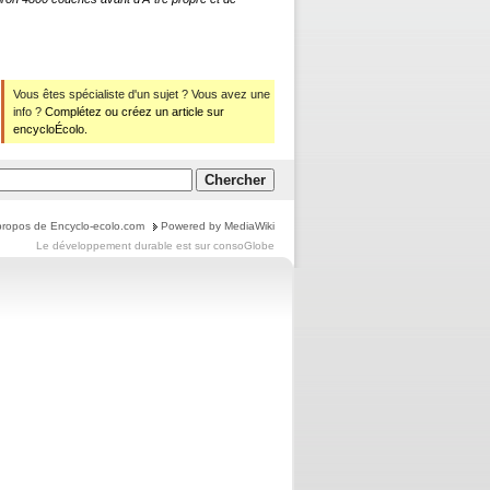
Vous êtes spécialiste d'un sujet ? Vous avez une
info ?
Complétez ou créez un article sur
encycloÉcolo.
propos de Encyclo-ecolo.com
Powered by MediaWiki
Le
développement durable
est sur
consoGlobe