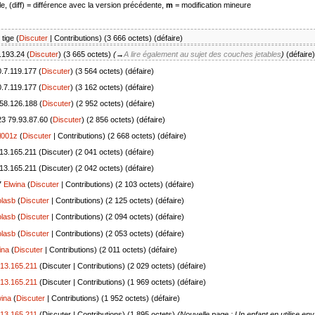
e, (diff) = différence avec la version précédente,
m
= modification mineure
 tige
(
Discuter
|
Contributions
)
(3 666 octets)
(
défaire
)
.193.24
(
Discuter
)
(3 665 octets)
(
→
A lire également au sujet des couches jetables
)
(
défaire
)
.7.119.177
(
Discuter
)
(3 564 octets)
(
défaire
)
.7.119.177
(
Discuter
)
(3 162 octets)
(
défaire
)
58.126.188
(
Discuter
)
(2 952 octets)
(
défaire
)
23
79.93.87.60
(
Discuter
)
(2 856 octets)
(
défaire
)
l001z
(
Discuter
|
Contributions
)
(2 668 octets)
(
défaire
)
13.165.211
(
Discuter
)
(2 041 octets)
(
défaire
)
13.165.211
(
Discuter
)
(2 042 octets)
(
défaire
)
7
Elwina
(
Discuter
|
Contributions
)
(2 103 octets)
(
défaire
)
olasb
(
Discuter
|
Contributions
)
(2 125 octets)
(
défaire
)
olasb
(
Discuter
|
Contributions
)
(2 094 octets)
(
défaire
)
olasb
(
Discuter
|
Contributions
)
(2 053 octets)
(
défaire
)
ina
(
Discuter
|
Contributions
)
(2 011 octets)
(
défaire
)
.13.165.211
(
Discuter
|
Contributions
)
(2 029 octets)
(
défaire
)
.13.165.211
(
Discuter
|
Contributions
)
(1 969 octets)
(
défaire
)
ina
(
Discuter
|
Contributions
)
(1 952 octets)
(
défaire
)
.13.165.211
(
Discuter
|
Contributions
)
(1 895 octets)
(Nouvelle page : Un enfant en utilise en