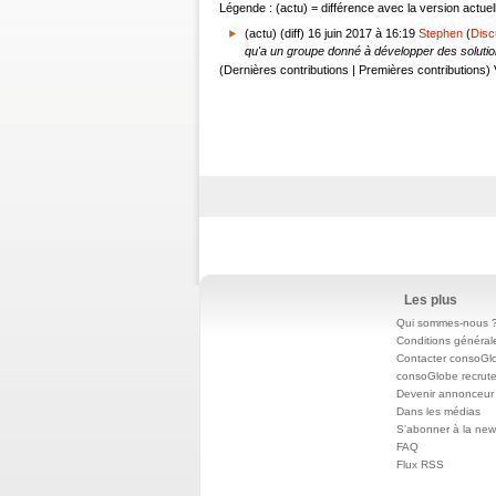
Légende : (actu) = différence avec la version actuell
(actu) (diff)
16 juin 2017 à 16:19
Stephen
(
Disc
qu'a un groupe donné à développer des solutions 
(Dernières contributions | Premières contributions) 
Les plus
Qui sommes-nous 
Conditions général
Contacter consoGl
consoGlobe recrut
Devenir annonceur
Dans les médias
S'abonner à la news
FAQ
Flux RSS