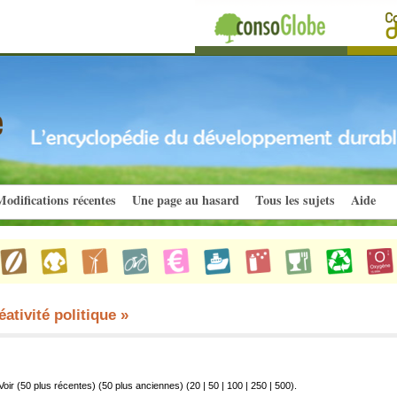
odifications récentes
Une page au hasard
Tous les sujets
Aide
ativité politique »
Voir (50 plus récentes) (50 plus anciennes) (
20
|
50
|
100
|
250
|
500
).