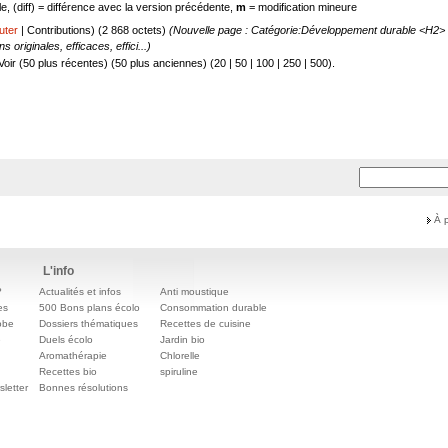
e, (diff) = différence avec la version précédente,
m
= modification mineure
uter
|
Contributions
)
(2 868 octets)
(Nouvelle page :
Catégorie:Développement durable
<H2> La
originales, efficaces, effici...)
Voir (50 plus récentes) (50 plus anciennes) (
20
|
50
|
100
|
250
|
500
).
À 
L'info
?
Actualités et infos
Anti moustique
es
500 Bons plans écolo
Consommation durable
obe
Dossiers thématiques
Recettes de cuisine
e
Duels écolo
Jardin bio
Aromathérapie
Chlorelle
Recettes bio
spiruline
letter
Bonnes résolutions