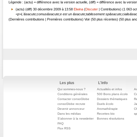
Légende : (actu) = différence avec la version actuelle, (diff) = différence avec la versi
(actu) (diff)
30 décembre 2009 à 13:58
Elwina
(
Discuter
|
Contributions
)
(1 063 oc
<p>L'&eacute;comus&eacute;e est un &eacute;tablissement sp&eacute;cialis&eacu
(Dernières contributions | Premières contributions) Voir (50 plus récentes) (50 plus an
Les plus
L'info
Qui sommes-nous ?
Actualités et infos
An
Conditions générales
500 Bons plans écolo
C
Contacter consoGlobe
Dossiers thématiques
Re
consoGlobe recrute
Duels écolo
Ja
Devenir annonceur
Aromathérapie
Ch
Dans les médias
Recettes bio
sp
S'abonner à la newsletter
Bonnes résolutions
FAQ
Flux RSS