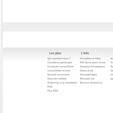
Les plus
L'info
Qui sommes-nous ?
Actualités et infos
An
Conditions générales
500 Bons plans écolo
C
Contacter consoGlobe
Dossiers thématiques
Re
consoGlobe recrute
Duels écolo
Ja
Devenir annonceur
Aromathérapie
Ch
Dans les médias
Recettes bio
sp
S'abonner à la newsletter
Bonnes résolutions
FAQ
Flux RSS