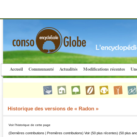
Accueil
Communauté
Actualités
Modifications récentes
Une
Historique des versions de « Radon »
Voir l’historique de cette page
(Dernières contributions | Premières contributions) Voir (50 plus récentes) (50 plus an