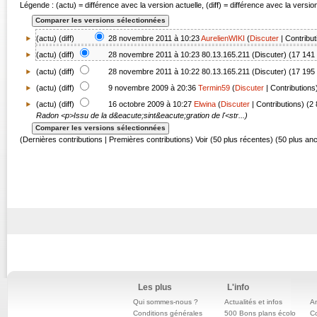
Légende : (actu) = différence avec la version actuelle, (diff) = différence avec la versi
(actu) (
diff
)
28 novembre 2011 à 10:23
AurelienWIKI
(
Discuter
|
Contribut
(
actu
) (
diff
)
28 novembre 2011 à 10:23
80.13.165.211
(
Discuter
)
(17 141 
(
actu
) (
diff
)
28 novembre 2011 à 10:22
80.13.165.211
(
Discuter
)
(17 195 
(
actu
) (
diff
)
9 novembre 2009 à 20:36
Termin59
(
Discuter
|
Contributions
(
actu
) (diff)
16 octobre 2009 à 10:27
Elwina
(
Discuter
|
Contributions
)
(2 
Radon
<p>Issu de la d&eacute;sint&eacute;gration de l'<str...)
(Dernières contributions | Premières contributions) Voir (50 plus récentes) (50 plus an
Les plus
L'info
Qui sommes-nous ?
Actualités et infos
An
Conditions générales
500 Bons plans écolo
C