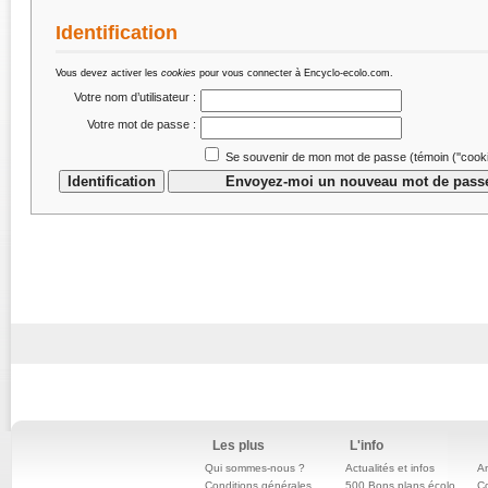
Identification
Vous devez activer les
cookies
pour vous connecter à Encyclo-ecolo.com.
Votre nom d’utilisateur :
Votre mot de passe :
Se souvenir de mon mot de passe (témoin (''cookie
Les plus
L'info
Qui sommes-nous ?
Actualités et infos
An
Conditions générales
500 Bons plans écolo
C