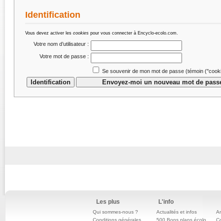
Identification
Vous devez activer les
cookies
pour vous connecter à Encyclo-ecolo.com.
Votre nom d’utilisateur :
Votre mot de passe :
Se souvenir de mon mot de passe (témoin (''cookie
Les plus
L'info
Qui sommes-nous ?
Actualités et infos
An
Conditions générales
500 Bons plans écolo
C