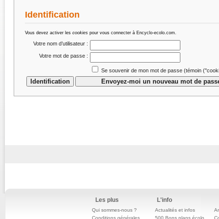
Identification
Vous devez activer les
cookies
pour vous connecter à Encyclo-ecolo.com.
Votre nom d’utilisateur :
Votre mot de passe :
Se souvenir de mon mot de passe (témoin (''cookie
Les plus
L'info
Qui sommes-nous ?
Actualités et infos
An
Conditions générales
500 Bons plans écolo
C