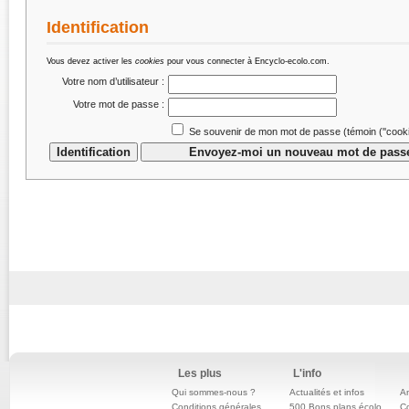
Identification
Vous devez activer les
cookies
pour vous connecter à Encyclo-ecolo.com.
Votre nom d’utilisateur :
Votre mot de passe :
Se souvenir de mon mot de passe (témoin (''cookie
Les plus
L'info
Qui sommes-nous ?
Actualités et infos
An
Conditions générales
500 Bons plans écolo
C