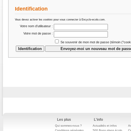
Identification
Vous devez activer les
cookies
pour vous connecter à Encyclo-ecolo.com.
Votre nom d’utilisateur :
Votre mot de passe :
Se souvenir de mon mot de passe (témoin (''cookie
Les plus
L'info
Qui sommes-nous ?
Actualités et infos
An
Conditions générales
500 Bons plans écolo
C