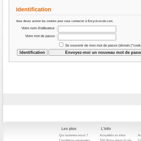
Identification
Vous devez activer les
cookies
pour vous connecter à Encyclo-ecolo.com.
Votre nom d’utilisateur :
Votre mot de passe :
Se souvenir de mon mot de passe (témoin (''cookie
Les plus
L'info
Qui sommes-nous ?
Actualités et infos
An
Conditions générales
500 Bons plans écolo
C