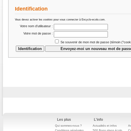
Identification
Vous devez activer les
cookies
pour vous connecter à Encyclo-ecolo.com.
Votre nom d’utilisateur :
Votre mot de passe :
Se souvenir de mon mot de passe (témoin (''cookie
Les plus
L'info
Qui sommes-nous ?
Actualités et infos
An
Conditions générales
500 Bons plans écolo
C