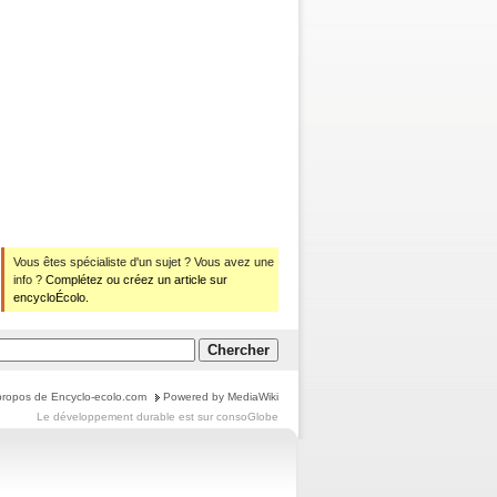
Vous êtes spécialiste d'un sujet ? Vous avez une
info ?
Complétez ou créez un article sur
encycloÉcolo.
propos de Encyclo-ecolo.com
Powered by MediaWiki
Le
développement durable
est sur
consoGlobe