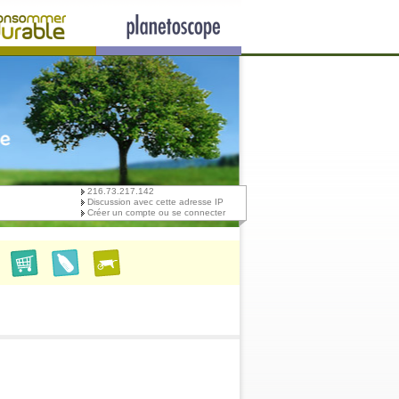
216.73.217.142
Discussion avec cette adresse IP
Créer un compte ou se connecter