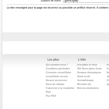
Espace de noms :
Le titre renseigné pour la page est incorrect ou possède un préfixe réservé. Il contient
Les plus
L'info
Qui sommes-nous ?
Actualités et infos
An
Conditions générales
500 Bons plans écolo
C
Contacter consoGlobe
Dossiers thématiques
Re
consoGlobe recrute
Duels écolo
Ja
Devenir annonceur
Aromathérapie
Ch
Dans les médias
Recettes bio
sp
S'abonner à la newsletter
Bonnes résolutions
FAQ
Flux RSS