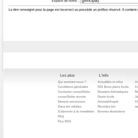
Espace de noms :
Le titre renseigné pour la page est incorrect ou possède un préfixe réservé. Il contient
Les plus
L'info
Qui sommes-nous ?
Actualités et infos
An
Conditions générales
500 Bons plans écolo
C
Contacter consoGlobe
Dossiers thématiques
Re
consoGlobe recrute
Duels écolo
Ja
Devenir annonceur
Aromathérapie
Ch
Dans les médias
Recettes bio
sp
S'abonner à la newsletter
Bonnes résolutions
FAQ
Flux RSS