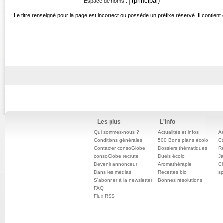
Espace de noms :
Le titre renseigné pour la page est incorrect ou possède un préfixe réservé. Il contient
Les plus
L'info
Qui sommes-nous ?
Actualités et infos
An
Conditions générales
500 Bons plans écolo
C
Contacter consoGlobe
Dossiers thématiques
Re
consoGlobe recrute
Duels écolo
Ja
Devenir annonceur
Aromathérapie
Ch
Dans les médias
Recettes bio
sp
S'abonner à la newsletter
Bonnes résolutions
FAQ
Flux RSS