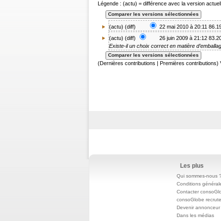
Légende : (actu) = différence avec la version actuell
(actu) (
diff
)
22 mai 2010 à 20:11
86.1
(
actu
) (diff)
26 juin 2009 à 21:12
83.2
Existe-il un choix correct en matière d’emballag
(Dernières contributions | Premières contributions) 
Les plus
Qui sommes-nous 
Conditions général
Contacter consoGl
consoGlobe recrut
Devenir annonceur
Dans les médias