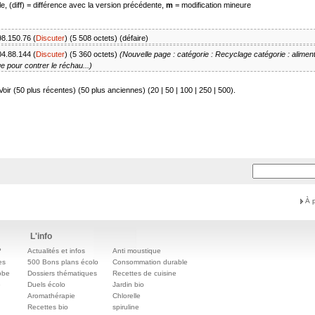
e, (diff) = différence avec la version précédente,
m
= modification mineure
98.150.76
(
Discuter
)
(5 508 octets)
(
défaire
)
04.88.144
(
Discuter
)
(5 360 octets)
(Nouvelle page :
catégorie : Recyclage
catégorie : aliment
e pour contrer le réchau...)
Voir (50 plus récentes) (50 plus anciennes) (
20
|
50
|
100
|
250
|
500
).
À 
L'info
?
Actualités et infos
Anti moustique
es
500 Bons plans écolo
Consommation durable
obe
Dossiers thématiques
Recettes de cuisine
e
Duels écolo
Jardin bio
Aromathérapie
Chlorelle
Recettes bio
spiruline