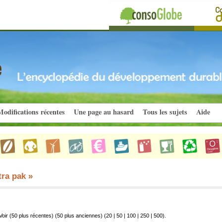
odifications récentes
Une page au hasard
Tous les sujets
Aide
tra pak »
Voir (50 plus récentes) (50 plus anciennes) (
20
|
50
|
100
|
250
|
500
).