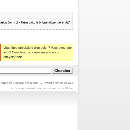
ation bio
<h2> Tetra pak, la brique alimentaire</h2>
Vous êtes spécialiste d'un sujet ? Vous avez une
info ?
Complétez ou créez un article sur
encycloÉcolo.
propos de Encyclo-ecolo.com
Powered by MediaWiki
Le
développement durable
est sur
consoGlobe