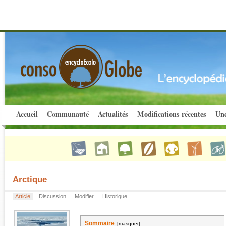
Accueil
Communauté
Actualités
Modifications récentes
Une
Arctique
Article
Discussion
Modifier
Historique
Sommaire
[
masquer
]