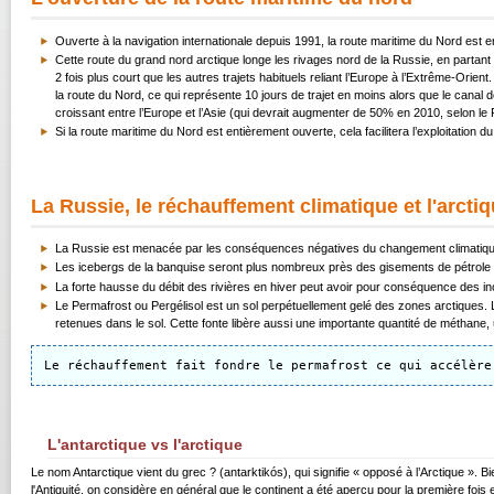
Ouverte à la navigation internationale depuis 1991, la route maritime du Nord est en
Cette route du grand nord arctique longe les rivages nord de la Russie, en partant 
2 fois plus court que les autres trajets habituels reliant l’Europe à l’Extrême-Or
la route du Nord, ce qui représente 10 jours de trajet en moins alors que le canal
croissant entre l’Europe et l’Asie (qui devrait augmenter de 50% en 2010, selon le 
Si la route maritime du Nord est entièrement ouverte, cela facilitera l’exploitation d
La Russie, le réchauffement climatique et l'arcti
La Russie est menacée par les conséquences négatives du changement climatiqu
Les icebergs de la banquise seront plus nombreux près des gisements de pétrole
La forte hausse du débit des rivières en hiver peut avoir pour conséquence des ino
Le Permafrost ou Pergélisol est un sol perpétuellement gelé des zones arctiques.
retenues dans le sol. Cette fonte libère aussi une importante quantité de
méthane
,
Le réchauffement fait fondre le permafrost ce qui accélère
L'antarctique vs l'arctique
Le nom Antarctique vient du grec ? (antarktikós), qui signifie « opposé à l’Arctique ».
l'Antiquité, on considère en général que le continent a été aperçu pour la première foi