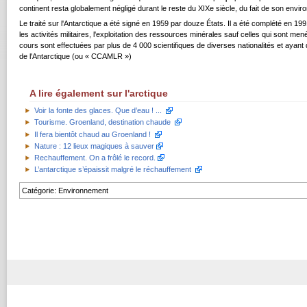
continent resta globalement négligé durant le reste du XIXe siècle, du fait de son en
Le traité sur l'Antarctique a été signé en 1959 par douze États. Il a été complété en 1991 
les activités militaires, l'exploitation des ressources minérales sauf celles qui sont men
cours sont effectuées par plus de 4 000 scientifiques de diverses nationalités et ayan
de l'Antarctique (ou « CCAMLR »)
A lire également sur l'arctique
Voir la fonte des glaces. Que d’eau ! ...
Tourisme. Groenland, destination chaude
Il fera bientôt chaud au Groenland !
Nature : 12 lieux magiques à sauver
Rechauffement. On a frôlé le record.
L’antarctique s’épaissit malgré le réchauffement
Catégorie
:
Environnement