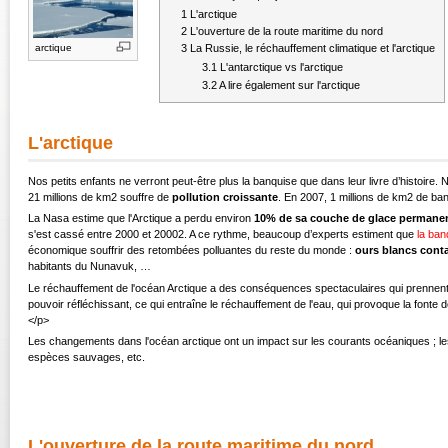
1
L'arctique
2
L'ouverture de la route maritime du nord
3
La Russie, le réchauffement climatique et l'arctique
arctique
3.1
L'antarctique vs l'arctique
3.2
A lire également sur l'arctique
L'arctique
Nos petits enfants ne verront peut-être plus la banquise que dans leur livre d’histoire
21 millions de km2 souffre de
pollution croissante
. En 2007, 1 millions de km2 de ba
La Nasa estime que l'Arctique a perdu environ
10% de sa couche de glace permanent
s'est cassé entre 2000 et 20002. A ce rythme, beaucoup d’experts estiment que
la ban
économique souffrir des retombées polluantes du reste du monde :
ours blancs cont
habitants du Nunavuk, …
Le réchauffement de l'océan Arctique a des conséquences spectaculaires qui prennent le
pouvoir réfléchissant, ce qui entraîne le réchauffement de l'eau, qui provoque la fonte d
</p>
Les changements dans l'océan arctique ont un impact sur les courants océaniques ; les
espèces sauvages, etc.
L'ouverture de la route maritime du nord