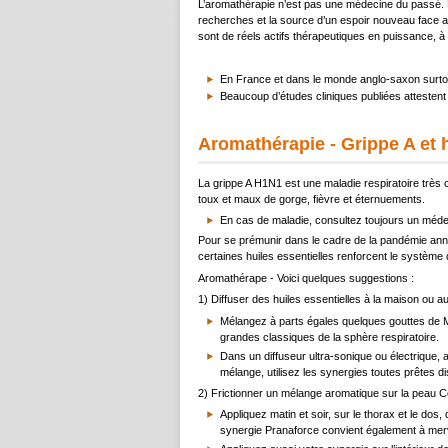
L’aromathérapie n’est pas une médecine du passé. D
recherches et la source d’un espoir nouveau face au
sont de réels actifs thérapeutiques en puissance, à l
En France et dans le monde anglo-saxon surtout,
Beaucoup d’études cliniques publiées attestent
Aromathérapie - Grippe A et h
La grippe A H1N1 est une maladie respiratoire très
toux et maux de gorge, fièvre et éternuements.
En cas de maladie, consultez toujours un méde
Pour se prémunir dans le cadre de la pandémie annonc
certaines huiles essentielles renforcent le système
Aromathérape - Voici quelques suggestions :
1) Diffuser des huiles essentielles à la maison ou a
Mélangez à parts égales quelques gouttes de Ma
grandes classiques de la sphère respiratoire.
Dans un diffuseur ultra-sonique ou électrique, 
mélange, utilisez les synergies toutes prêtes
2) Frictionner un mélange aromatique sur la peau Cer
Appliquez matin et soir, sur le thorax et le do
synergie Pranaforce convient également à merv