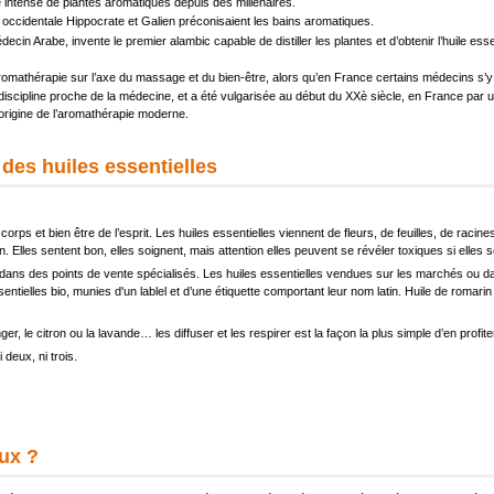
 intense de plantes aromatiques depuis des millénaires.
occidentale Hippocrate et Galien préconisaient les bains aromatiques.
ecin Arabe, invente le premier alambic capable de distiller les plantes et d’obtenir l’huile es
aromathérapie sur l’axe du massage et du bien-être, alors qu’en France certains médecins s’y i
scipline proche de la médecine, et a été vulgarisée au début du XXè siècle, en France par u
’origine de l’aromathérapie moderne.
 des huiles essentielles
orps et bien être de l’esprit. Les huiles essentielles viennent de fleurs, de feuilles, de racin
. Elles sentent bon, elles soignent, mais attention elles peuvent se révéler toxiques si elles so
 dans des points de vente spécialisés. Les huiles essentielles vendues sur les marchés ou d
sentielles bio, munies d'un lablel et d’une étiquette comportant leur nom latin. Huile de romari
r, le citron ou la lavande… les diffuser et les respirer est la façon la plus simple d’en profite
 deux, ni trois.
ux ?