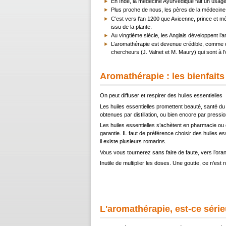
En Inde, la médecine Ayurvédique fait un usage
Plus proche de nous, les pères de la médecine 
C’est vers l’an 1200 que Avicenne, prince et méd
issu de la plante.
Au vingtième siècle, les Anglais développent l’
L’aromathérapie est devenue crédible, comme di
chercheurs (J. Valnet et M. Maury) qui sont à l
Aromathérapie : les bienfaits
On peut diffuser et respirer des huiles essentielles
Les huiles essentielles promettent beauté, santé du c
obtenues par distillation, ou bien encore par pression
Les huiles essentielles s’achètent en pharmacie ou
garantie. IL faut de préférence choisir des huiles es
il existe plusieurs romarins.
Vous vous tournerez sans faire de faute, vers l’orange
Inutile de multiplier les doses. Une goutte, ce n’est ni
L'aromathérapie, est-ce série