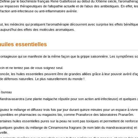
éfinie par le biochimiste français René Gattefossé au début du XXième siècle, l’aromathéra
x impasses thérapeutiques de l’allopathie actuelle et de l’abus des antibiotiques. En effet, 
’action anti-infectieuse ou anti-inflammatoire avérée.
 les médecins qui pratiquent l’aromathérapie découvrent avec surprise les effets bénéfiques 
 aujourd’hui des effets des molécules aromatiques.
uiles essentielles
 contagieuse qui se manifeste de la même façon que la grippe saisonnière. Les symptômes son
cin et ne tentez pas de vous soignez seul.
ée, les huiles essentielles peuvent être de grandes alliées grâce à leur pouvoir avéré d’agen
 de défenses naturelles. Le plus naturellement du monde !
u bureau
ndravasarotra (une plante malgache réputée pour son action anti-infectieuse) et quelques g
ajoutez le mélange et diffusez trois fois par jour durant quinze minutes pour un espace à vivr
 disponibles en pharmacies ou magasins bio, comme Pranaforce des laboratoires Pranarôm.
taines huiles essentielles pures sur la peau ne sont pas toxiques et permettent de renforcer 
s, quelques gouttes du mélange de Cinnamosma fragrans (le nom latin du mandravasarotra) et d’
eille.