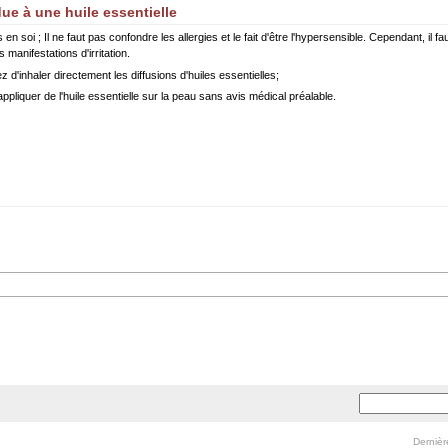
due à une huile essentielle
en soi ; Il ne faut pas confondre les allergies et le fait d'être l'hypersensible. Cependant, il 
 manifestations d'irritation.
z d'inhaler directement les diffusions d'huiles essentielles;
ppliquer de l'huile essentielle sur la peau sans avis médical préalable.
Dernièr