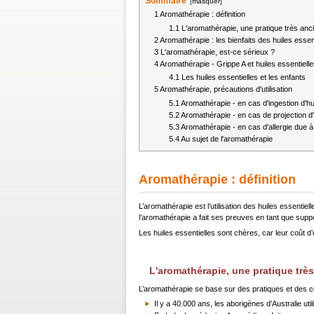
Sommaire
[
masquer
]
1
Aromathérapie : définition
1.1
L'aromathérapie, une pratique très anc
2
Aromathérapie : les bienfaits des huiles essen
3
L'aromathérapie, est-ce sérieux ?
4
Aromathérapie - Grippe A et huiles essentielle
4.1
Les huiles essentielles et les enfants
5
Aromathérapie, précautions d'utilisation
5.1
Aromathérapie - en cas d'ingestion d'hui
5.2
Aromathérapie - en cas de projection d'
5.3
Aromathérapie - en cas d'allergie due à 
5.4
Au sujet de l'aromathérapie
Aromathérapie : définition
L’aromathérapie est l’utilisation des huiles essenti
l’aromathérapie a fait ses preuves en tant que supp
Les huiles essentielles sont chères, car leur coût d’
L'aromathérapie, une pratique trè
L’aromathérapie se base sur des pratiques et des 
Il y a 40.000 ans, les aborigènes d’Australie uti