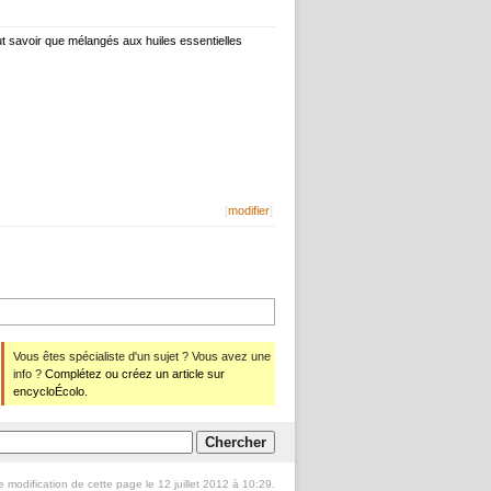
faut savoir que mélangés aux huiles essentielles
[
modifier
]
Vous êtes spécialiste d'un sujet ? Vous avez une
info ?
Complétez ou créez un article sur
encycloÉcolo.
e modification de cette page le 12 juillet 2012 à 10:29.