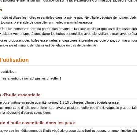
des poignets et même sur un mouchoir ou sur la face extérieure d’un masque, plusieurs fois par
ts
tié et diluez les huiles essentielles dans la même quantité d’huile végétale de noyaux d’abrico
t toujours préférable de consulter un médecin aromathérapeute.
l faut les conserver hors de portée des enfants. Il faut leur expliquer que les huiles essentiel
... Habituez vos enfants à considérer les huiles essentielles avec bienveillance mais avec préca
ratoires proposent des huiles essentielles encapsulées à prendre par voie orale, comme un com
e antivirale et immunostimulante est bénéfique en cas de pandémie
utilisation
sentielles :
ais attention, il ne faut pas les chauffer !
 d'huile essentielle
lle pure, même en petite quantité, prenez 1 à 10 cuillerées d'huile végétale grasse.
lus importante d'huile essentielle pure, avalez plusieurs cuillerées d'huile végétale grasse; f
 la nécessité d'autres soins jugés.
on d'huile essentielle dans les yeux
ux, versez immédiatement de l'huile végétale grasse dans l'oeil et passez un coton imbibé d'hu