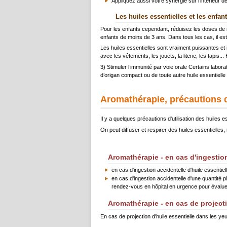
Appliquez aussi votre synergie sur l’intérieur 
Les huiles essentielles et les enfan
Pour les enfants cependant, réduisez les doses de moi
enfants de moins de 3 ans. Dans tous les cas, il es
Les huiles essentielles sont vraiment puissantes et i
avec les vêtements, les jouets, la literie, les tapis
3) Stimuler l’immunité par voie orale Certains labo
d’origan compact ou de toute autre huile essentiell
Aromathérapie, précautions d'
Il y a quelques précautions d'utilisation des huiles es
On peut diffuser et respirer des huiles essentielles, m
Aromathérapie - en cas d'ingestion
en cas d'ingestion accidentelle d'huile essentie
en cas d'ingestion accidentelle d'une quantité p
rendez-vous en hôpital en urgence pour évaluer
Aromathérapie - en cas de projecti
En cas de projection d'huile essentielle dans les ye