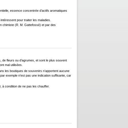
sentielle, essence concentrée d’actifs aromatiques
ntéressent pour traiter les maladies.
n chimiste (R. M. Gattefossé) et par des
es, de fleurs ou d’agrumes, et sont le plus souvent
nt mal utilisées.
ans les boutiques de souvenirs n’apportent aucune
n par exemple n’est pas une indication suffisante, car
r, à condition de ne pas les chauffer.