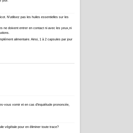
 jour.
t. N’utilisez pas les huiles essentielles sur les
les ne doivent entrer en contact ni avec les yeux,ni
utions.
plément alimentaire. Ainsi, 1 à 2 capsules par jour
aites-vous vomir et en cas d'inquiétude prononcée,
ile végétale pour en éliminer toute trace?