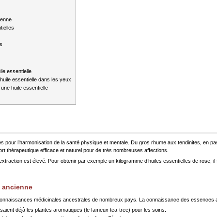
ienne
tielles
s
le essentielle
huile essentielle dans les yeux
une huile essentielle
elles pour l’harmonisation de la santé physique et mentale. Du gros rhume aux tendinites, en pa
ort thérapeutique efficace et naturel pour de très nombreuses affections.
extraction est élevé. Pour obtenir par exemple un kilogramme d’huiles essentielles de rose, il 
s ancienne
connaissances médicinales ancestrales de nombreux pays. La connaissance des essences ar
lisaient déjà les plantes aromatiques (le fameux tea-tree) pour les soins.