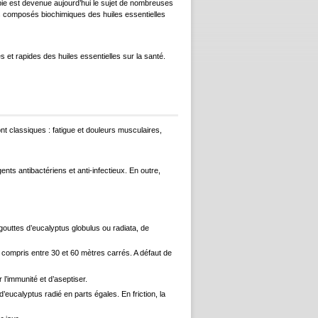
pie est devenue aujourd’hui le sujet de nombreuses
les composés biochimiques des huiles essentielles
et rapides des huiles essentielles sur la santé.
t classiques : fatigue et douleurs musculaires,
ts antibactériens et anti-infectieux. En outre,
outtes d’eucalyptus globulus ou radiata, de
e compris entre 30 et 60 mètres carrés. A défaut de
l’immunité et d’aseptiser.
eucalyptus radié en parts égales. En friction, la