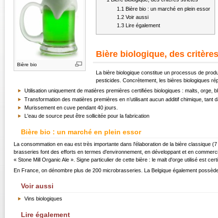
1.1
Bière bio : un marché en plein essor
1.2
Voir aussi
1.3
Lire également
Bière biologique, des critères
Bière bio
La bière biologique constitue un processus de produ
pesticides. Concrètement, les bières biologiques rép
Utilisation uniquement de matières premières certifiées biologiques : malts, orge, bl
Transformation des matières premières en n’utilisant aucun additif chimique, tant d
Murissement en cuve pendant 40 jours.
L'eau de source peut être sollicitée pour la fabrication
Bière bio : un marché en plein essor
La consommation en eau est très importante dans l'élaboration de la bière classique (7 
brasseries font des efforts en termes d'environnement, en développant et en commercial
« Stone Mill Organic Ale ». Signe particulier de cette bière : le malt d'orge utilisé est cert
En France, on dénombre plus de 200 microbrasseries. La Belgique également possède
Voir aussi
Vins biologiques
Lire également