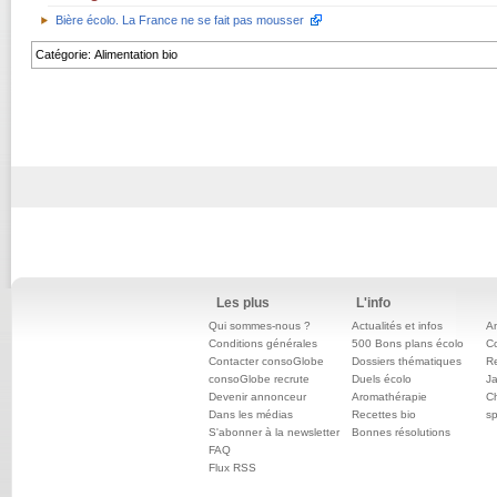
Bière écolo. La France ne se fait pas mousser
Catégorie
:
Alimentation bio
Les plus
L'info
Qui sommes-nous ?
Actualités et infos
An
Conditions générales
500 Bons plans écolo
C
Contacter consoGlobe
Dossiers thématiques
Re
consoGlobe recrute
Duels écolo
Ja
Devenir annonceur
Aromathérapie
Ch
Dans les médias
Recettes bio
sp
S'abonner à la newsletter
Bonnes résolutions
FAQ
Flux RSS