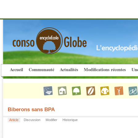
Accueil
Communauté
Actualités
Modifications récentes
Une
Biberons sans BPA
Article
Discussion
Modifier
Historique