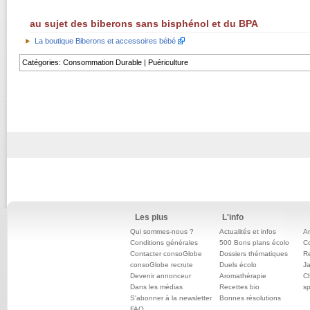
au sujet des biberons sans bisphénol et du BPA
La boutique Biberons et accessoires bébé
Catégories
:
Consommation Durable
|
Puériculture
Les plus
L'info
Qui sommes-nous ?
Actualités et infos
An
Conditions générales
500 Bons plans écolo
C
Contacter consoGlobe
Dossiers thématiques
Re
consoGlobe recrute
Duels écolo
Ja
Devenir annonceur
Aromathérapie
Ch
Dans les médias
Recettes bio
sp
S'abonner à la newsletter
Bonnes résolutions
FAQ