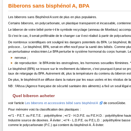
Biberons sans bisphénol A, BPA
Les biberons sans
Bisphénol A
sont de plus en plus populaires.
Certains biberons, en polycarbonate, un plastique transparent et incassable, contienn
Le biberon de votre bébé porte-t-il le symbole recyclage (anneau de Moebius) accompa
Si c'est le cas, il serait préférable de le changer car il est réalisé à partir de polycarbo
De nombreux scientifiques ont souligné les dangers potentiels du BPA. Le bisphénol, l
précoce... Le bisphénol, BPA, serait en effet nocif pour la santé des bébés. Comme pl
un perturbateur endocrinien.Le BPA perturbe le système hormonal du corps humain. Le 
nerveux ;
de reproduction : le BPA imite les œstrogènes, les hormones sexuelles féminines. *
Le bisphénol (BPA) se trouve sur le revêtement du biberon, c'est pourquoi il peut se pro
taux de relargage du BPA. Autrement dit, plus la température du contenu du biberon est é
De plus, le bisphénol A se diffuse dans la nature par les eaux usées et les résidus de l
NB : l'Afssa (Agence française de sécurité sanitaire des aliments) a fixé un seuil légal 
Quel biberon acheter
voir l'article
Les biberons et accessoires bébé sans bisphénol A
de consoGlobe.
Pour mémoire voici la classification des plastiques :
•n°1 - P.E.T. ou P.E.T.E. : polyéthylène ; •n°2 - H.D.P.E. ou P.E.H.D. : polyéthylène haut
Industrie source de dioxines. À éviter ; •n°4 - L.D.P.E. ou P.E.L.D. : polyéthylène basse d
comme le polycarbonate (P.C.) qui contient du bisphénol-A. À éviter.